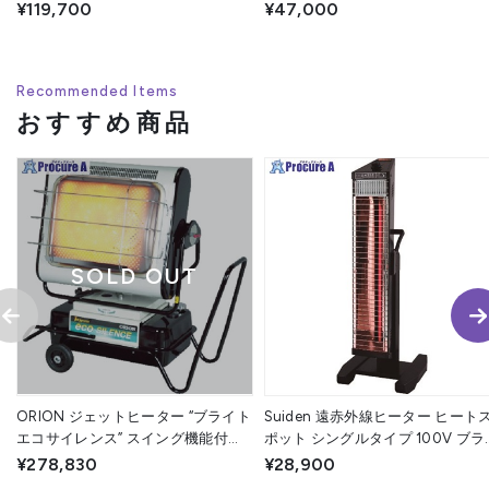
(株)ナカトミ
¥119,700
¥47,000
Recommended Items
おすすめ商品
SOLD OUT
ORION ジェットヒーター “ブライト
Suiden 遠赤外線ヒーター ヒート
エコサイレンス” スイング機能付
ポット シングルタイプ 100V ブラ
HRR480B-S 1台 ◇▼494-0997
ク SEH-10A-1-B 1台 ▼109-9104
¥278,830
¥28,900