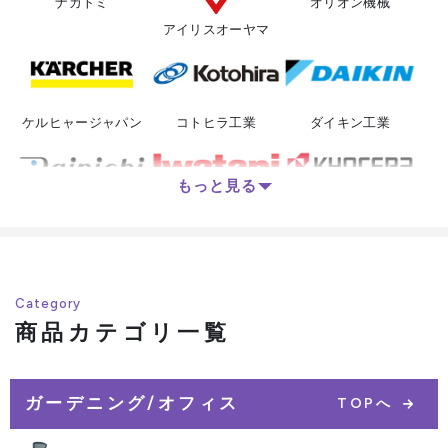
ナカトミ
オリオン機械
アイリスオーヤマ
ケルヒャージャパン
コトヒラ工業
ダイキン工業
もっと見る
ダイニチ工業
岩谷産業
京セラインダストリア
ルツールズ
Category
商品カテゴリ一覧
山崎産業
サンワサプライ
静岡製機
ガーデニング/オフィス
TOPへ
淀川電機