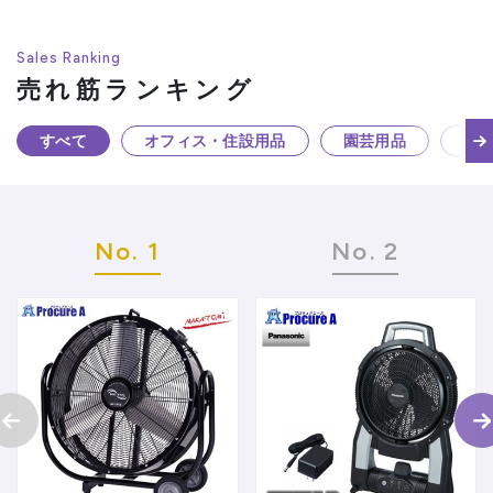
Sales Ranking
売れ筋ランキング
すべて
オフィス・住設用品
園芸用品
環
No. 1
No. 2