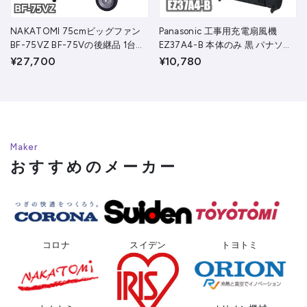
NAKATOMI 75cmビッグファン
Panasonic 工事用充電扇風機
BF-75VZ BF-75Vの後継品 1台
EZ37A4-B 本体のみ 黒 パナソニ
(株)ナカトミ
ック（株）
¥27,700
¥10,780
No. 1
No. 1
No. 1
No. 1
No. 1
No. 2
No. 2
No. 2
Maker
おすすめのメーカー
コロナ
スイデン
トヨトミ
NAKATOMI 75cmビッグファン BF-
FURUPLA 高性能ピストルオイラー
KARCHER 冷水高圧洗浄機業務用 コ
KYK 仮設トイレ用消臭剤デオブルー
NAKATOMI 75cmビッグファン BF-
Panasonic 工事用充電扇風機
EXENA 工事用充電ブロワ
Suiden 工場扇(大型扇風機)スタン
75VZ BF-75Vの後継品 1台 (株)ナカ
300グリーン 3030GN 1個 ▼375-
ンパクトクラス HD4/8C 60Hz
75VZ BF-75Vの後継品 1台 (株)ナカ
1L 41-001 1個 ▼337-3299
EZ37A4-B 本体のみ 黒 パナソニッ
EZ37A1X-B 本体のみ 黒 パナソニッ
ド型 樹脂ハネ45cm 単相100V SF-
トミ
5550
1.520-914.0 西日本用 ケルヒャージ
トミ
ク（株）
ク（株）
45VS-1VP2 1台 ▼818-8323
¥27,700
¥2,607
¥118,000
¥334
¥27,700
¥10,780
¥15,800
¥15,500
ャパン（株）