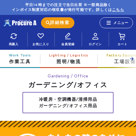
平日14時までの注文で当日出荷 ※一部商品除く
インボイス制度対応の領収書が発行可能です。詳しくは
こちら
詳細検索
再購入
お気に入り
会員登録
ログイン
カート
作業工具
照明/物流
工場設備
Gardening / Office
ガーデニング/オフィス
冷暖房・空調機器/清掃用品
ガーデニング/オフィス用品