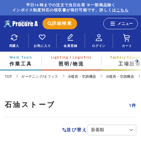
平日14時までの注文で当日出荷 ※一部商品除く
インボイス制度対応の領収書が発行可能です。詳しくは
こちら
詳細検索
再購入
お気に入り
会員登録
ログイン
カート
作業工具
照明/物流
工場設備
TOP
ガーデニング/オフィス
冷暖房・空調機器
冷暖房・空調機器
石油ストーブ
1
件
並び替え