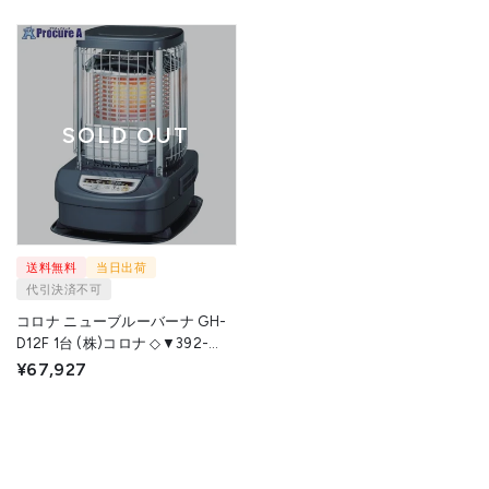
SOLD OUT
送料無料
当日出荷
代引決済不可
コロナ ニューブルーバーナ GH-
D12F 1台 (株)コロナ ◇▼392-
2085
¥67,927