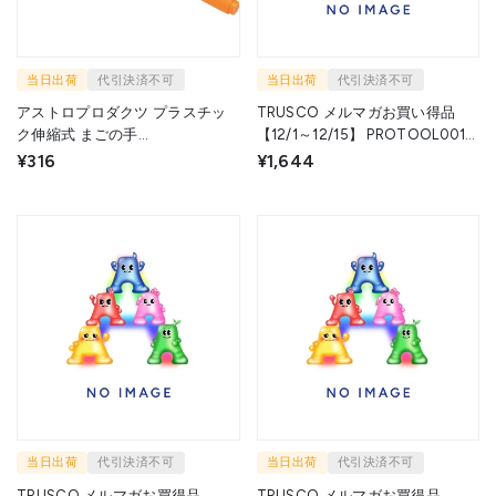
当日出荷
代引決済不可
当日出荷
代引決済不可
アストロプロダクツ プラスチッ
TRUSCO メルマガお買い得品
ク伸縮式 まごの手
【12/1～12/15】 PROTOOL0011
2032000005806 1本 ▼252-
1S トラスコ中山(株) ▼611-2999
¥316
¥1,644
8508
当日出荷
代引決済不可
当日出荷
代引決済不可
TRUSCO メルマガお買得品
TRUSCO メルマガお買得品