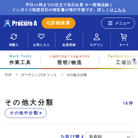
平日14時までの注文で当日出荷 ※一部商品除く
インボイス制度対応の領収書が発行可能です。詳しくは
こちら
詳細検索
再購入
お気に入り
会員登録
ログイン
カート
作業工具
照明/物流
工場設備
TOP
ガーデニング/オフィス
その他大分類
その他大分類
14
件
その他中分類
並び替え