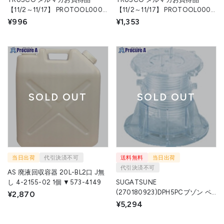
【11/2～11/17】 PROTOOL0006
【11/2～11/17】 PROTOOL0005
1S トラスコ中山(株) ▼601-9494
1S トラスコ中山(株) ▼601-9495
¥996
¥1,353
SOLD OUT
SOLD OUT
当日出荷
代引決済不可
送料無料
当日出荷
代引決済不可
AS 廃液回収容器 20L-BL2口 J無
し 4-2155-02 1個 ▼573-4149
SUGATSUNE
(270180923)DPH5PCブゾン ペ
¥2,870
デスタルシステム※在庫限り
¥5,294
DPH5PC 1個 ▼376-9798