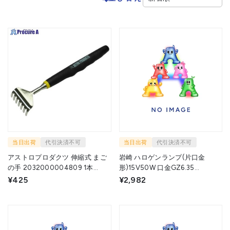
当日出荷
代引決済不可
当日出荷
代引決済不可
アストロプロダクツ 伸縮式 まご
岩崎 ハロゲンランプ(片口金
の手 2032000004809 1本
形)15V50W 口金GZ6.35
▼252-5308
JCR15V150W5H/G1 1本 ▼535-
¥425
¥2,982
3263