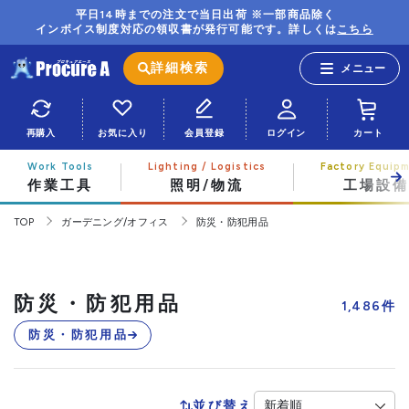
平日14時までの注文で当日出荷 ※一部商品除く
インボイス制度対応の領収書が発行可能です。詳しくは
こちら
詳細検索
再購入
お気に入り
会員登録
ログイン
カート
作業工具
照明/物流
工場設備
TOP
ガーデニング/オフィス
防災・防犯用品
防災・防犯用品
1,486
件
防災・防犯用品
並び替え