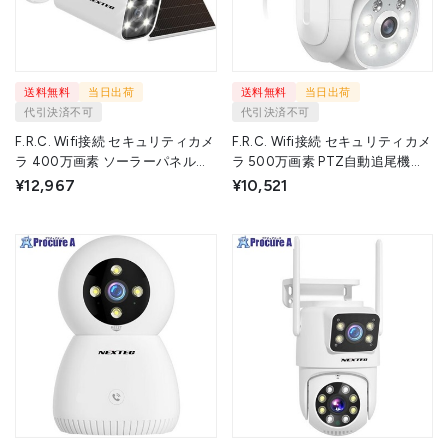
送料無料
当日出荷
送料無料
当日出荷
代引決済不可
代引決済不可
F.R.C. Wifi接続 セキュリティカメ
F.R.C. Wifi接続 セキュリティカメ
ラ 400万画素 ソーラーパネル付
ラ 500万画素 PTZ自動追尾機能
属 NX-S41(T) 1台 ▼718-6078
搭載 NX-A54R(T) 1台 ▼718-
¥12,967
¥10,521
6033