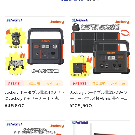
送料無料
当日出荷
おすすめ
送料無料
当日出荷
おすすめ
Jackery ポータブル電源400 さら
Jackery ポータブル電源708+ソ
にJackeryキャリーカートと充電
ーラーパネル1枚+5m延長ケーブ
式LEDランタンプレゼント
ル+収納バッグS 4点セット さら
¥45,800
¥109,500
にJackery折り畳みキャリーカー
トプレゼント