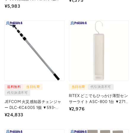
¥1,375
▼718-6031
¥5,983
送料無料
当日出荷
当日出荷
代引決済不可
代引決済不可
RITEX どこでもひっかけ薄型セン
JEFCOM 火災感知器チェンジャ
サーライト ASC-800 1台 ▼271-
ー DLC-KC400S 1個 ▼593-
1212
¥2,976
0364
¥24,833