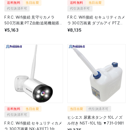
送料無料
当日出荷
送料無料
当日出荷
代引決済不可
代引決済不可
F.R.C. Wifi接続 見守りカメラ
F.R.C. Wifi接続 セキュリティカメ
500万画素 PTZ自動追尾機能搭
ラ 300万画素 ダブルアイ PTZ機
載 NX-A53R(T) 1台 ▼718-6030
能搭載 NX-A32R(T) 1台 ▼718-
¥5,163
¥8,135
6032
送料無料
当日出荷
当日出荷
代引決済不可
代引決済不可
ヒシエス 尿素水タンク 10L ノズ
F.R.C. Wifi接続 セキュリティカメ
ル付き NST-10L 1缶 ▼731-0981
ラ 300万画素 NX-A31(T) 1台