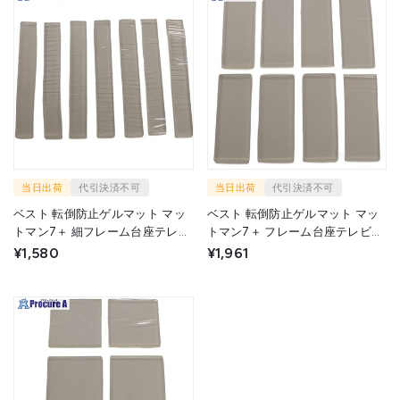
当日出荷
代引決済不可
当日出荷
代引決済不可
ベスト 転倒防止ゲルマット マッ
ベスト 転倒防止ゲルマット マッ
トマン7＋ 細フレーム台座テレビ
トマン7＋ フレーム台座テレビ用
用 13×100mm 0524-011 1パック
25×65mm 0524-010 1パック
¥1,580
¥1,961
▼733-2605
▼733-2622