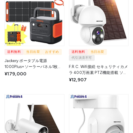
送料無料
当日出荷
おすすめ
送料無料
当日出荷
代引決済不可
Jackery ポータブル電源
1000Plus+ソーラーパネル1枚
F.R.C. Wifi接続 セキュリティカメ
+5m延長ケーブル 3点セット さ
ラ 400万画素 PTZ機能搭載 ソー
¥179,000
らにJackery折り畳みキャリーカ
ラパネル付属 NX-S44R(T) 1台
¥12,907
ートプレゼント
▼718-6073