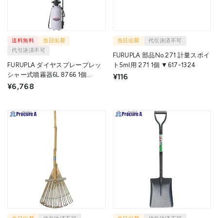
送料無料
当日出荷
当日出荷
代引決済不可
代引決済不可
FURUPLA 部品No.271 計量スポイ
FURUPLA ダイヤスプレープレッ
ト5ml用 271 1個 ▼617-1324
シャー式噴霧器6L 8766 1個
¥116
▼126-1746
¥6,768