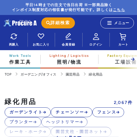
平日14時までの注文で当日出荷 ※一部商品除く
インボイス制度対応の領収書が発行可能です。詳しくは
こちら
詳細検索
再購入
お気に入り
会員登録
ログイン
カート
作業工具
照明/物流
工場設備
TOP
ガーデニング/オフィス
園芸用品
緑化用品
緑化用品
2,067
件
ガーデンライト
チェーンソー
フェンス
プランター
ヘッジトリマー
レーキ・ホーク
園芸支柱・園芸ネット