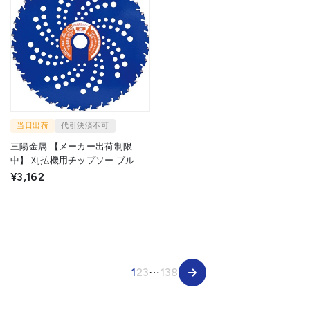
当日出荷
代引決済不可
三陽金属 【メーカー出荷制限
中】 刈払機用チップソー ブルー
シャーク(255mmX36P) 393 1枚
¥3,162
▼134-5863
1
2
3
⋯
138