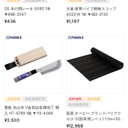
当日出荷
代引決済不可
当日出荷
代引決済不可
GS 木の間レーキ 5080 1本
大進 雄華パイプ柄角スコップ
▼868-2547
402214 1本 ▼663-2130
¥436
¥1,197
当日出荷
代引決済不可
送料無料
当日出荷
代引決済不可
豊稔 光山作 V金割込収穫包丁 鞘
入 HT-6789 1個 ▼113-4069
萩原 ターピー グランドバリアク
ロス-5(防草用シート) 1.0m×50m
¥3,530
GBC51050 1巻 ▼724-1594
¥12,968