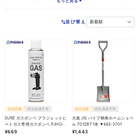
もっと見る
園芸資材
園芸用品
鎌
刈込ハサミ
刈払機
鋸
鍬
耕うん機・園芸作業車
並び替え
高枝切りハサミ
芝刈機・芝生手入れ用品
草削
草焼バーナー
斧・鉈
噴霧器
防草シート
剪定ハサミ
籠・幹巻
当日出荷
代引決済不可
当日出荷
代引決済不可
SURE ガスボンベ プラジェットヒ
大進 JIS パイプ柄角ホームショベ
ートガス専用ガスボンベ PJHG-
ル 701287 1本 ▼663-3701
B150 1本 ▼733-0487
¥669
¥1,443