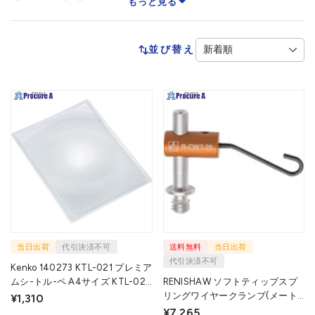
もっと見る
点検鏡
表面粗さ測定機
並び替え
当日出荷
代引決済不可
送料無料
当日出荷
代引決済不可
Kenko 140273 KTL-021 プレミア
ムシ-トル-ペ A4サイズ KTL-021
RENISHAW ソフトティップスプ
1個 ▼427-1919
リングワイヤークランプ(メート
¥1,310
ル法) M6 STSWC HT25 A36 B8
¥7,265