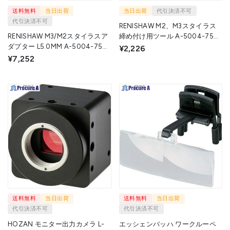
送料無料
当日出荷
当日出荷
代引決済不可
代引決済不可
RENISHAW M2、M3スタイラス
RENISHAW M3/M2スタイラスア
締め付け用ツール A-5004-7582
ダプター L5.0MM A-5004-7592
1個 ▼408-6154
¥2,226
1個 ▼408-6128
¥7,252
送料無料
当日出荷
送料無料
当日出荷
代引決済不可
代引決済不可
HOZAN モニター出力カメラ L-
エッシェンバッハ ワークルーペ