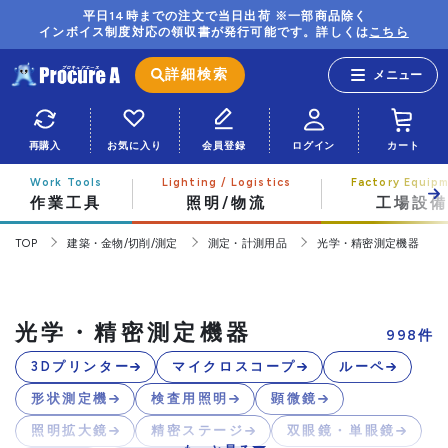
平日14時までの注文で当日出荷 ※一部商品除く
インボイス制度対応の領収書が発行可能です。詳しくは
こちら
詳細検索
再購入
お気に入り
会員登録
ログイン
カート
作業工具
照明/物流
工場設備
TOP
建築・金物/切削/測定
測定・計測用品
光学・精密測定機器
光学・精密測定機器
998
件
3Dプリンター
マイクロスコープ
ルーペ
形状測定機
検査用照明
顕微鏡
照明拡大鏡
精密ステージ
双眼鏡・単眼鏡