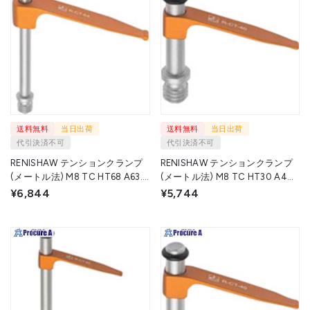
送料無料
当日出荷
送料無料
当日出荷
代引決済不可
代引決済不可
RENISHAW テンションクランプ
RENISHAW テンションクランプ
(メートル法) M8 TC HT68 A63.5
(メートル法) M8 TC HT30 A40
B13 C5 R-CT-64-70-8 1個
B7.6 C4 R-CT-40-30-8 1個
¥6,844
¥5,744
▼324-9621
▼324-9619