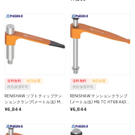
D1.5 R-CWT-25-25-6 1個
▼324-9647
送料無料
当日出荷
送料無料
当日出荷
代引決済不可
代引決済不可
RENISHAW ソフトティップテン
RENISHAW テンションクランプ
ションクランプ(メートル法) M4
(メートル法) M6 TC HT68 A63.5
STTC HT25 A40 B7.5 C4 R-
B13 C5 R-CT-64-70-6 1個
¥6,844
¥6,844
CTT-40-25-4 1個 ▼324-9597
▼324-9588