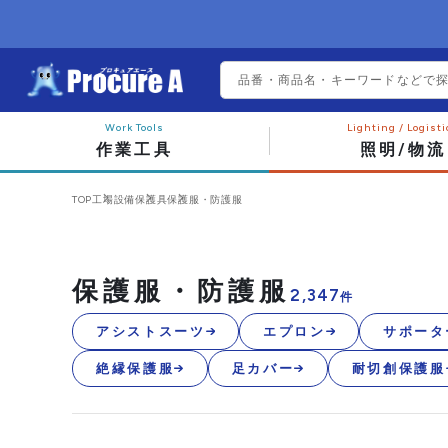
作業工具
照明/物流
TOP
工場設備
保護具
保護服・防護服
保護服・防護服
2,347
件
アシストスーツ
エプロン
サポータ
絶縁保護服
足カバー
耐切創保護服