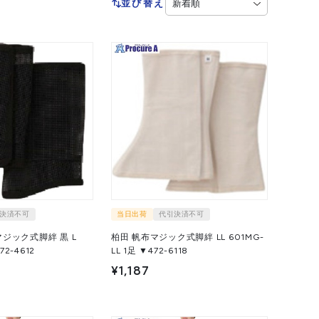
並び替え
決済不可
当日出荷
代引決済不可
ジック式脚絆 黒 L
柏田 帆布マジック式脚絆 LL 601MG-
足 ▼472-4612
LL 1足 ▼472-6118
¥1,187