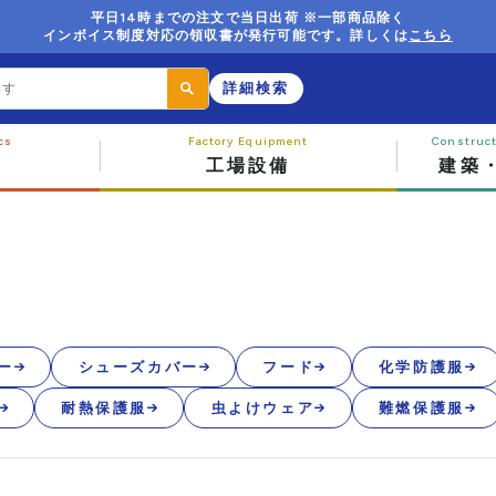
平日14時までの注文で当日出荷 ※一部商品除く
インボイス制度対応の領収書が発行可能です。詳しくは
こちら
詳細検索
工場設備
建築
ー
シューズカバー
フード
化学防護服
耐熱保護服
虫よけウェア
難燃保護服