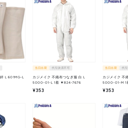
当日出荷
代引決済不可
当日出荷
代引
L 601MG-L
カジメイク 不織布つなぎ服 白 L
カジメイク 不織
5000-01-L 1着 ▼824-7676
50
¥353
¥353