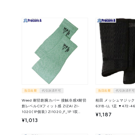
当日出荷
代引決済不可
当日出荷
代引決済不可
Weed 耐切創腕カバー 接触冷感X耐切
柏田 メッシュマジック式
創レベルCXフィット感 ZIZAI ZI-
631B-LL 1足 ▼472-
1020(1P個装) ZI1020_F_1P 1双
¥1,187
▼706-6640
¥1,013