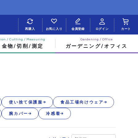
再購入
お気に入り
会員登録
ログイン
カート
・金物/切削/測定
ガーデニング/オフィス
使い捨て保護服
食品工場向けウェア
腕カバー
冷感着