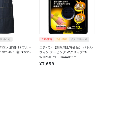
決済不可
送料無料
当日出荷
代引決済不可
エプロン(首掛け) ブルー
ニチバン 【期限間近特価品】 バトル
-F 1着 ▼531-
ウィン テーピング WグリップTM
WGP50FYL 50mmX12m
WGP50FYLOTSUTOME 12巻 ▼732-
¥7,659
8950