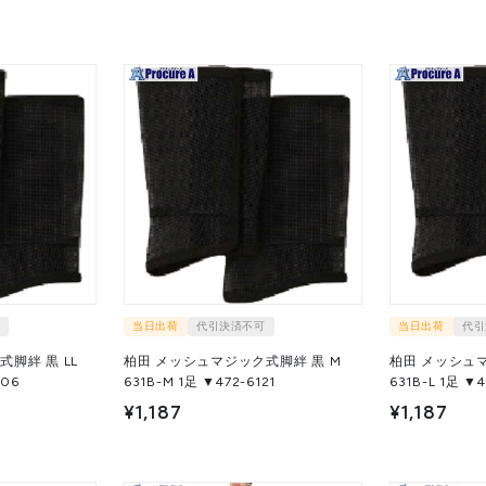
当日出荷
代引決済不可
当日出荷
代引
脚絆 黒 LL
柏田 メッシュマジック式脚絆 黒 M
柏田 メッシュマ
4606
631B-M 1足 ▼472-6121
631B-L 1
¥1,187
¥1,187