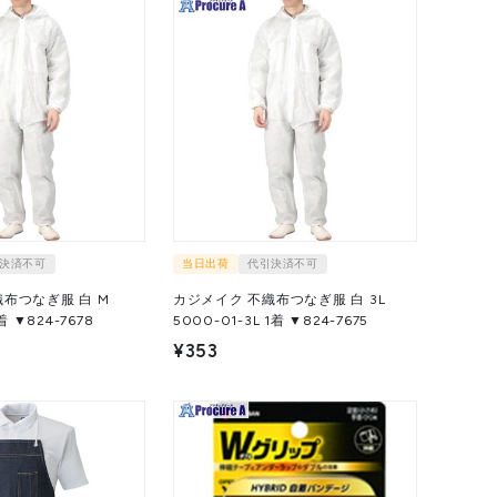
決済不可
当日出荷
代引決済不可
布つなぎ服 白 M
カジメイク 不織布つなぎ服 白 3L
00-01-M 1着 ▼824-7678
5000-01-3L 1着 ▼824-7675
¥353