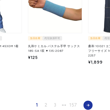
当日出荷
代引決済不可
当日出荷
代引
4530M 1着
丸和ケミカル パステル手甲 サックス
桑和 10021 
185-SA 1双 ▼135-2087
フリーサイズ 10021-8
2257
¥125
¥1,899
1
2
3
⋯
157