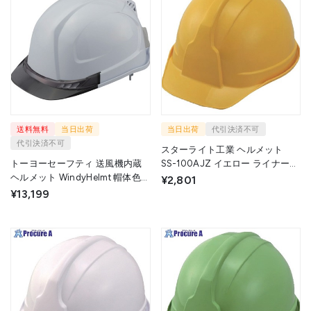
送料無料
当日出荷
当日出荷
代引決済不可
代引決済不可
スターライト工業 ヘルメット
トーヨーセーフティ 送風機内蔵
SS-100AJZ イエロー ライナー無
ヘルメット WindyHelmt 帽体色白
HS-100AJ Y 1個 ▼714-9608
¥2,801
バイザー色スモーク 頭囲53～
¥13,199
62cm NO.399F-S 1個 ▼735-
7584