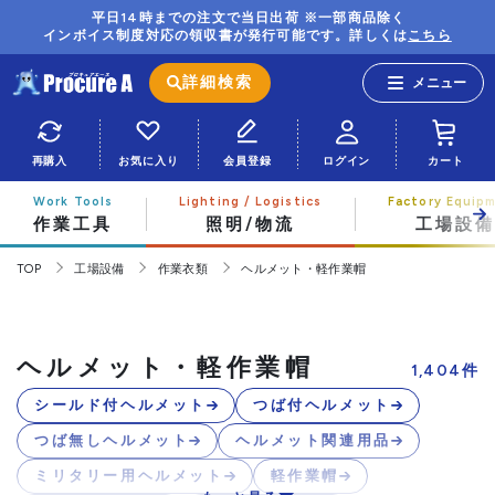
平日14時までの注文で当日出荷 ※一部商品除く
インボイス制度対応の領収書が発行可能です。詳しくは
こちら
詳細検索
再購入
お気に入り
会員登録
ログイン
カート
作業工具
照明/物流
工場設備
TOP
工場設備
作業衣類
ヘルメット・軽作業帽
ヘルメット・軽作業帽
1,404
件
シールド付ヘルメット
つば付ヘルメット
つば無しヘルメット
ヘルメット関連用品
ミリタリー用ヘルメット
軽作業帽