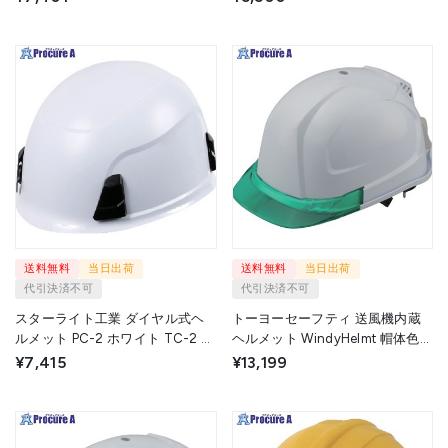
W/G 1個 ▼715-1126
送料無料
当日出荷
送料無料
当日出荷
代引決済不可
代引決済不可
スターライト工業 ダイヤル式ヘ
トーヨーセーフティ 送風機内蔵
ルメット PC-2 ホワイト TC-2 W
ヘルメット WindyHelmt 帽体色白
1個 ▼715-1162
バイザー色グリーン 頭囲53～
¥7,415
¥13,199
62cm NO.399F-G 1個 ▼735-
7585