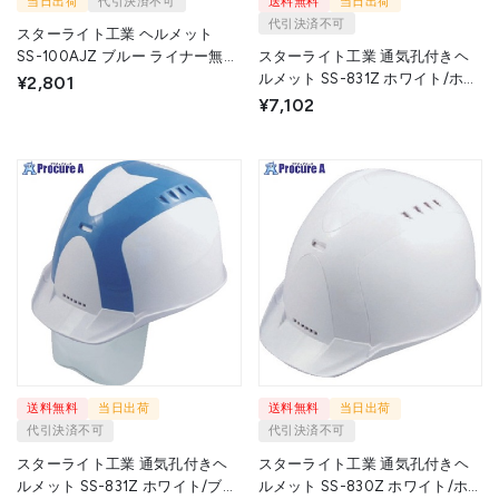
当日出荷
代引決済不可
送料無料
当日出荷
代引決済不可
スターライト工業 ヘルメット
SS-100AJZ ブルー ライナー無
スターライト工業 通気孔付きヘ
HS-100AJ B 1個 ▼715-1096
ルメット SS-831Z ホワイト/ホワ
¥2,801
イト フェースシールド付 FS-
¥7,102
831-ZZ W/W 1個 ▼714-9612
送料無料
当日出荷
送料無料
当日出荷
代引決済不可
代引決済不可
スターライト工業 通気孔付きヘ
スターライト工業 通気孔付きヘ
ルメット SS-831Z ホワイト/ブル
ルメット SS-830Z ホワイト/ホ