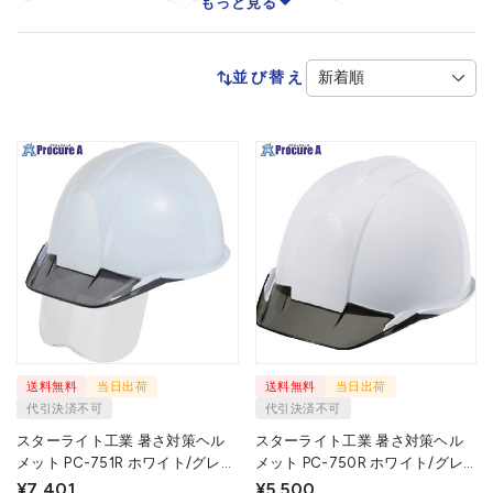
もっと見る
遮熱ヘルメット
蓄光ヘルメット
透明バイザーヘルメット
並び替え
送料無料
当日出荷
送料無料
当日出荷
代引決済不可
代引決済不可
スターライト工業 暑さ対策ヘル
スターライト工業 暑さ対策ヘル
メット PC-751R ホワイト/グレー
メット PC-750R ホワイト/グレ
フェースシールド付 TC-751R
ー TC-750R W/G 1個 ▼715-1166
¥7,401
¥5,500