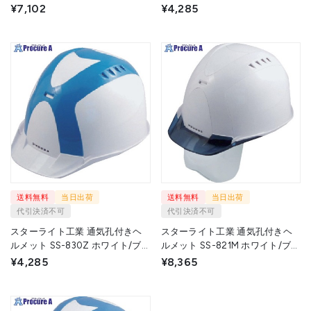
ー フェースシールド付 FS-831-
ワイト FS-830-ZZ W/W 1個
¥7,102
¥4,285
ZZ W/B 1個 ▼715-1112
▼715-1131
送料無料
当日出荷
送料無料
当日出荷
代引決済不可
代引決済不可
スターライト工業 通気孔付きヘ
スターライト工業 通気孔付きヘ
ルメット SS-830Z ホワイト/ブ
ルメット SS-821M ホワイト/ブル
ルー FS-830-ZZ W/B 1個 ▼715-
ー/ホワイト フェースシールド付
¥4,285
¥8,365
1164
FS-821S-MZ W/B/W 1個 ▼715-
1175