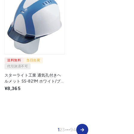
送料無料
当日出荷
代引決済不可
スターライト工業 通気孔付きヘ
ルメット SS-821M ホワイト/ブル
ー/ブルー フェースシールド付
¥8,365
FS-821S-MZ W/B/B 1個 ▼715-
1121
1
2
3
⋯
94