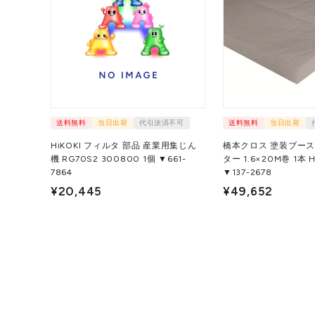
送料無料
当日出荷
代引決済不可
送料無料
当日出荷
HiKOKI フィルタ 部品 産業用集じん
橋本クロス 塗装ブー
機 RG70S2 300800 1個 ▼661-
ター 1.6×20M巻 1本 HC
7864
▼137-2678
¥20,445
¥49,652