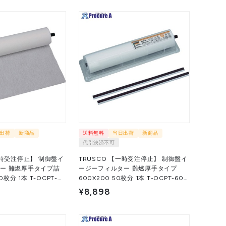
出荷
新商品
送料無料
当日出荷
新商品
代引決済不可
一時受注停止】 制御盤イ
TRUSCO 【一時受注停止】 制御盤イ
ー 難燃厚手タイプ詰
ージーフィルター 難燃厚手タイプ
0枚分 1本 T-OCPT-
600X200 50枚分 1本 T-OCPT-600
 ▼710-5756
1本 ▼710-5755
¥8,898