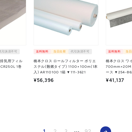
代引決済不可
送料無料
当日出荷
代引決済不可
送料無料
当日
ス排気用フィル
橋本クロス ロールフィルター ポリエ
橋本クロス ワ
R250L 1巻
ステル(難燃タイプ) 1100×100m(1本
700mm×20M 
入) AR110100 1箱 ▼111-3621
ース ▼254-86
¥56,396
¥41,137
1
2
3
⋯
92