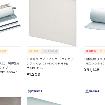
新商品
当日出荷
代引決済不可
送料無料
当日
日本無機 エアフィルター ダスクリー
日本無機 ダス
停止】 制御盤イ
ンフィルタ DS-600-31-M 1枚
タイプ
▼449-4135
¥91,148
PF-600A 1本
¥1,209