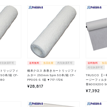
代引決済不可
送料無料
当日出荷
代引決済不可
送料無料
当日
代引決済不可
ートリッジフィ
橋本クロス 糸巻きカートリッジフィ
TRUSCO 【
50本/箱 CF-
ルター 250mm 5μm 50本/箱 CF-
ージーフィルタ
-7180
PP005-S 1箱 ▼717-1726
替600X200 5
¥28,817
600-S 1本
¥7,392