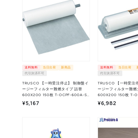
送料無料
当日出荷
新商品
送料無料
当日出荷
代引決済不可
代引決済不可
TRUSCO 【一時受注停止】 制御盤イ
TRUSCO 【一時受注
ージーフィルター難燃タイプ 詰替
ージーフィルター難燃
600X200 150枚 T-OCPF-600A-S 1
600X200 150枚 T-OC
本 ▼710-5757
▼710-5758
¥5,167
¥6,982