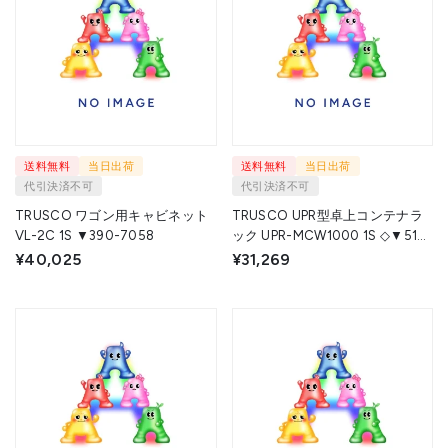
送料無料
当日出荷
送料無料
当日出荷
代引決済不可
代引決済不可
TRUSCO ワゴン用キャビネット
TRUSCO UPR型卓上コンテナラ
VL-2C 1S ▼390-7058
ック UPR-MCW1000 1S ◇▼510-
7709
¥40,025
¥31,269