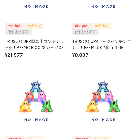
送料無料
当日出荷
送料無料
当日出荷
代引決済不可
代引決済不可
TRUSCO UPR型卓上コンテナラ
TRUSCO UPRラックパンチング
ック UPR-MC1000 1S ◇▼510-
ミニ UPR-M450 1個 ▼856-
7644
8006
¥21,577
¥8,837