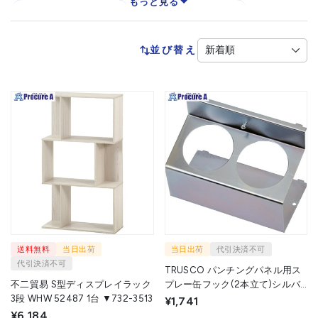
もっと見る
小型パーツケース
大型パーツケース
陳列機器
保管庫
並び替え
送料無料
当日出荷
当日出荷
代引決済不可
代引決済不可
TRUSCO パンチングパネル用ス
不二貿易 S型ディスプレイラック
プレー缶フック(2本立て)シルバ
3段 WHW 52487 1台 ▼732-3513
ー SPF2-SV 1個 ▼708-7096
¥1,741
¥6,184