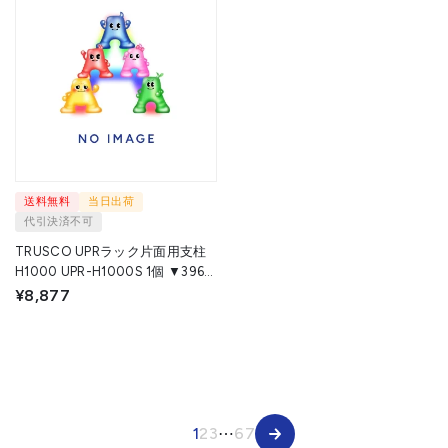
送料無料
当日出荷
代引決済不可
TRUSCO UPRラック片面用支柱
H1000 UPR-H1000S 1個 ▼396-
8588
¥8,877
1
2
3
⋯
67