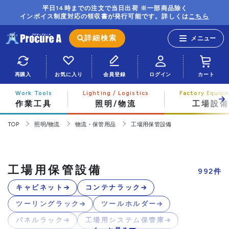
平日14時までの注文で当日出荷 ※一部商品除く
インボイス制度対応の領収書が発行可能です。詳しくは
こちら
詳細検索
再購入
お気に入り
会員登録
ログイン
カート
作業工具
照明/物流
工場設備
TOP
照明/物流
物流・保管用品
工場用保管設備
工場用保管設備
992
件
キャビネット
コンテナラック
ツーリングラック
ツールホルダー
パネルラック
工場用システム保管庫