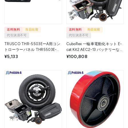
送料無料
当日出荷
送料無料
当日出荷
代引決済不可
代引決済不可
TRUSCO THR-5503EーA用コン
CuboRex 一輪車電動化キット E-
トローラーパネル THR5503E-A-
cat Kit2 AEC2-13 バッテリーなし
CP 1個 ▼710-5687
充電器なし ブレーキなし AEC2-
¥5,133
¥100,808
13 1S ▼698-0297