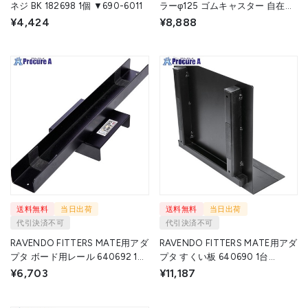
ネジ BK 182698 1個 ▼690-6011
ラーφ125 ゴムキャスター 自在ブ
レーキ付 TDT250-FA1125 1個
¥4,424
¥8,888
▼665-9526
送料無料
当日出荷
送料無料
当日出荷
代引決済不可
代引決済不可
RAVENDO FITTERS MATE用アダ
RAVENDO FITTERS MATE用アダ
プタ ボード用レール 640692 1台
プタ すくい板 640690 1台
▼684-9178
▼684-9177
¥6,703
¥11,187