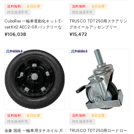
送料無料
当日出荷
送料無料
当日出荷
代引決済不可
代引決済不可
CuboRex 一輪車電動化キット E-
TRUSCO TDT250用ステアリン
cat Kit2 AEC2-08 バッテリーな
グホイールアッセンブリー
し 充電器なし ブレーキあり
φ200×50 ウレタンキャスター
¥106,038
¥15,472
AEC2-08 1S ▼698-0298
TDT250-HA20058 1個 ▼665-
9537
送料無料
当日出荷
送料無料
当日出荷
代引決済不可
代引決済不可
金象 国産 一輪車用タチホイル 片
TRUSCO TDT250用ロードロー