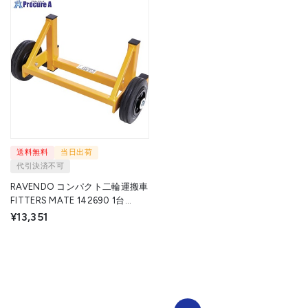
送料無料
当日出荷
代引決済不可
RAVENDO コンパクト二輪運搬車
FITTERS MATE 142690 1台
▼684-9179
¥13,351