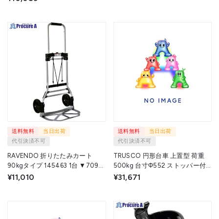
▼724-0067
送料無料
当日出荷
送料無料
当日出荷
代引決済不可
代引決済不可
RAVENDO 折りたたみカート
TRUSCO 円形台車 上置型 荷重
90kgタイプ 145463 1台 ▼709-
500kg 台寸Φ552 ストッパー付
6446
RA-500S 1台 ▼300-1261
¥11,010
¥31,671