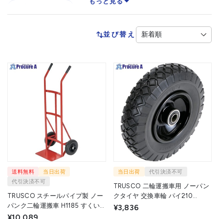
もっと見る
廃棄物運搬車
並び替え
送料無料
当日出荷
当日出荷
代引決済不可
代引決済不可
TRUSCO 二輪運搬車用 ノーパン
TRUSCO スチールパイプ製 ノー
クタイヤ 交換車輪 パイ210
パンク二輪運搬車 H1185 すくい
HNTP-200-A 1個 ▼724-0068
¥3,836
板190×340 HT-42N-A 1台
¥10,089