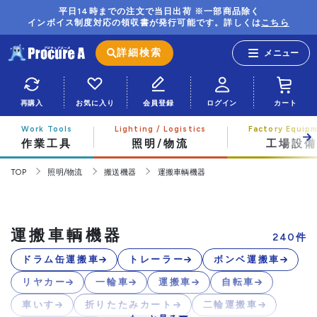
平日14時までの注文で当日出荷 ※一部商品除く
インボイス制度対応の領収書が発行可能です。詳しくは
こちら
詳細検索
再購入
お気に入り
会員登録
ログイン
カート
作業工具
照明/物流
工場設備
TOP
照明/物流
搬送機器
運搬車輌機器
運搬車輌機器
240
件
ドラム缶運搬車
トレーラー
ボンベ運搬車
リヤカー
一輪車
運搬車
自転車
車いす
折りたたみカート
二輪運搬車