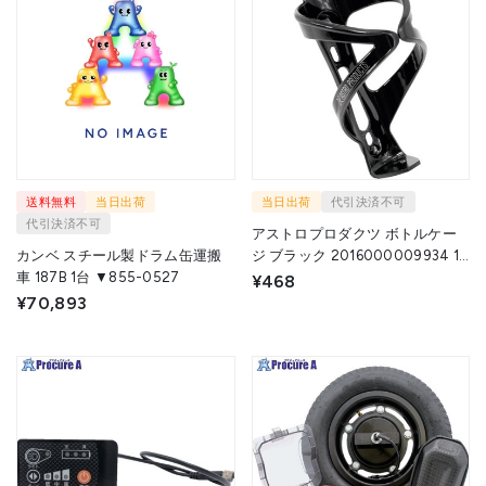
送料無料
当日出荷
当日出荷
代引決済不可
代引決済不可
アストロプロダクツ ボトルケー
カンベ スチール製ドラム缶運搬
ジ ブラック 2016000009934 1
車 187B 1台 ▼855-0527
個 ▼253-3343
¥468
¥70,893