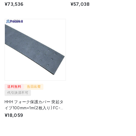
等荷重250kg テーブル寸法
等荷重150kg テーブル寸法
¥73,536
¥57,038
813×500mm BX-25 1台
700×450mm BX-15 1台
◇▼460-4831
◇▼460-4822
送料無料
当日出荷
代引決済不可
HHH フォーク保護カバー 突起タ
イプ100mm×1m(2枚入り) FC-T
1S ▼808-7013
¥18,059