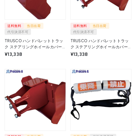
送料無料
当日出荷
送料無料
当日出荷
代引決済不可
代引決済不可
TRUSCO ハンドパレットトラッ
TRUSCO ハンドパレットトラッ
ク ステアリングホイールカバー
ク ステアリングホイールカバー
THP-20・30用 THP-2030CV 1
THP-15用 THP-15CV 1個 ▼692-
¥13,338
¥13,338
個 ▼690-7678
0143