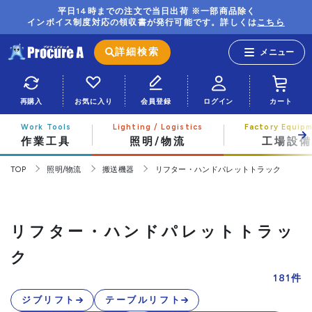
平日14時までの注文で当日出荷 ※一部商品除く
インボイス制度対応の領収書が発行可能です。詳しくは
こちら
詳細検索
再購入
お気に入り
会員登録
ログイン
カート
作業工具
照明/物流
工場設備
TOP
照明/物流
搬送機器
リフター・ハンドパレットトラック
リフター・ハンドパレットトラッ
ク
181
件
ジブリフト
テーブルリフト