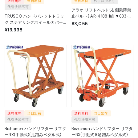
送料無料
当日出荷
当日出荷
代引決済不可
代引決済不可
アラオ リフトベルト(右側乗降禁
TRUSCO ハンドパレットトラッ
止ベルト) AR-4188 1組 ▼603-
ク ステアリングホイールカバー
5201
¥3,056
THP-10用 THP-10CV 1個 ▼692-
¥13,338
0145
送料無料
当日出荷
送料無料
当日出荷
代引決済不可
代引決済不可
Bishamon ハンドリフター リフタ
Bishamon ハンドリフター リフタ
ーBX(手動式)(足踏みペダル式) 均
ーBX(手動式)(足踏みペダル式) 均