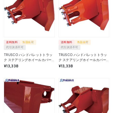
送料無料
当日出荷
送料無料
当日出荷
代引決済不可
代引決済不可
TRUSCO ハンドパレットトラッ
TRUSCO ハンドパレットトラッ
ク ステアリングホイールカバー
ク ステアリングホイールカバー
THPT-15用 THPT-15CV 1個
THPT-10用 THPT-10CV 1個
¥13,338
¥13,338
▼692-0142
▼692-0146