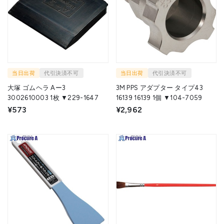
当日出荷
代引決済不可
当日出荷
代引決済不可
大塚 ゴムヘラ Aー3
3M PPS アダプター タイプ43
3002610003 1枚 ▼229-1647
16139 16139 1個 ▼104-7059
¥573
¥2,962