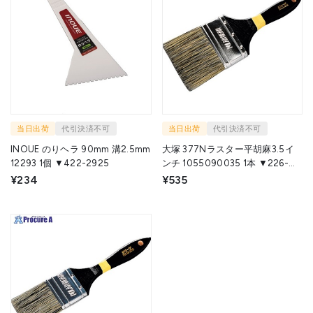
当日出荷
代引決済不可
当日出荷
代引決済不可
INOUE のりヘラ 90mm 溝2.5mm
大塚 377Nラスター平胡麻3.5イ
12293 1個 ▼422-2925
ンチ 1055090035 1本 ▼226-
9592
¥234
¥535