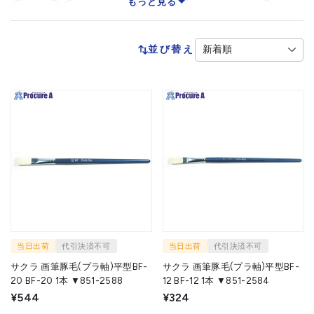
もっと見る
刷毛
自動スプレーガン
塗装関連用品
塗装用養生シート
塗料
塗料容器
並び替え
内装用ローラー
筆
当日出荷
代引決済不可
当日出荷
代引決済不可
サクラ 画筆豚毛(プラ軸)平型BF-
サクラ 画筆豚毛(プラ軸)平型BF-
20 BF-20 1本 ▼851-2588
12 BF-12 1本 ▼851-2584
¥544
¥324