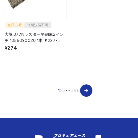
当日出荷
代引決済不可
大塚 377Nラスター平胡麻2イン
チ 1055090020 1本 ▼227-
1084
¥274
1
2
3
⋯
396