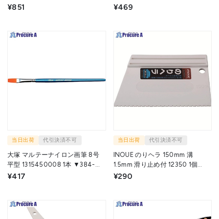
1572
0509
¥851
¥469
当日出荷
代引決済不可
当日出荷
代引決済不可
大塚 マルテーナイロン画筆 8号
INOUE のりヘラ 150mm 溝
平型 1315450008 1本 ▼384-
1.5mm 滑り止め付 12350 1個
1080
▼166-5017
¥417
¥290