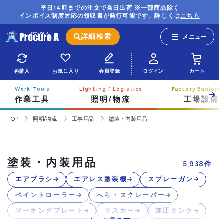
平日14時までの注文で当日出荷 ※一部商品除く
インボイス制度対応の領収書が発行可能です。詳しくは
こちら
詳細検索
再購入
お気に入り
会員登録
ログイン
カート
作業工具
照明/物流
工場設備
TOP
照明/物流
工事用品
塗装・内装用品
塗装・内装用品
5,938
件
エアブラシ
エアレス塗装機
スプレーガン
ペイントローラー
へら・スクレーパー
マーキングプレート
マスカー
加圧タンク