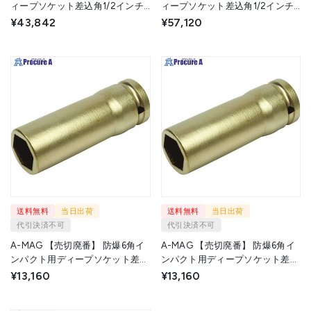
ィープソケット差込角1/2インチ
ィープソケット差込角1/2インチ
用 対辺24mm 0351053S 1個
用 対辺27mm 0351054S 1個
¥43,842
¥57,120
▼115-0521
▼115-0524
送料無料
当日出荷
送料無料
当日出荷
代引決済不可
代引決済不可
A-MAG 【売切廃番】 防爆6角イ
A-MAG 【売切廃番】 防爆6角イ
ンパクト用ディープソケット差込
ンパクト用ディープソケット差込
角1/2インチ用 対辺14mm
角1/2インチ用 対辺16mm
¥13,160
¥13,160
0351044S 1個 ▼115-0510
0351045S 1個 ▼115-0513