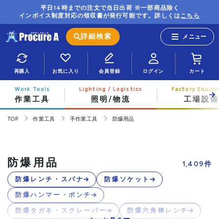
平日14時までの注文で当日出荷 ※一部商品除く
インボイス制度対応の領収書が発行可能です。詳しくは
こちら
詳細検索
再購入
お気に入り
会員登録
ログイン
カート
作業工具
照明/物流
工場設備
TOP
作業工具
手作業工具
防爆用品
防爆用品
1,409
件
防爆レンチ・スパナ
防爆ソケット
防爆ハンマー・ポンチ
防爆タガネ・スクレーパー
防爆六角棒レンチ