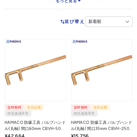
もっと見る
レンチ・スパナ
防爆土木作業用品
防爆ブラシ・ヤスリ
防爆工具セット
並び替え
防爆ドライバー
防爆プライヤー
防爆ペンチ・ニッパ
打撃レンチ
ブラシ・ヤスリ
送料無料
当日出荷
送料無料
当日出荷
代引決済不可
代引決済不可
HAMACO 防爆工具 バルブハンド
HAMACO 防爆工具 バルブハンド
ル(丸軸) 間口60mm CBVH-500
ル(丸軸) 間口35mm CBVH-250 1
1丁 ▼420-9974
丁 ▼420-9958
¥42,664
¥15,756