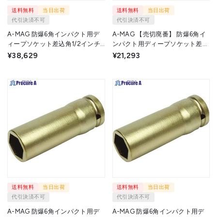
送料無料
当日出荷
送料無料
当日出荷
代引決済不可
代引決済不可
A-MAG 防爆6角インパクト用デ
A-MAG 【売切廃番】 防爆6角イ
ィープソケット差込角1/2インチ
ンパクト用ディープソケット差込
用 対辺21mm 0351049S 1個
角1/2インチ用 対辺23mm
¥38,629
¥21,293
▼115-0518
0351052S 1個 ▼115-0520
送料無料
当日出荷
送料無料
当日出荷
代引決済不可
代引決済不可
A-MAG 防爆6角インパクト用デ
A-MAG 防爆6角インパクト用デ