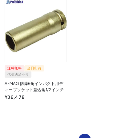
送料無料
当日出荷
代引決済不可
A-MAG 防爆6角インパクト用デ
ィープソケット差込角1/2インチ
用 対辺17mm 0351046S 1個
¥36,478
▼115-0514