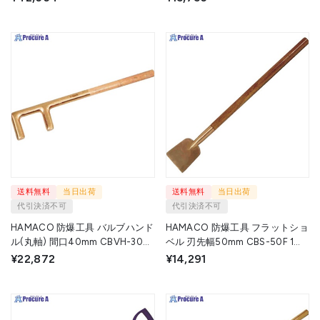
送料無料
当日出荷
送料無料
当日出荷
代引決済不可
代引決済不可
HAMACO 防爆工具 バルブハンド
HAMACO 防爆工具 フラットショ
ル(丸軸) 間口40mm CBVH-300
ベル 刃先幅50mm CBS-50F 1本
1丁 ▼420-9966
▼420-9621
¥22,872
¥14,291