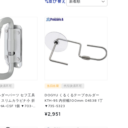
並び替え
決済不可
当日出荷
代引決済不可
ルダーパーツ セフ工具
DOGYU くるくるテープホルダー
 スリムカラビナ小 折
KTH-95 内径幅100mm 04538 1丁
 1個 ▼703-
▼735-5323
¥2,951