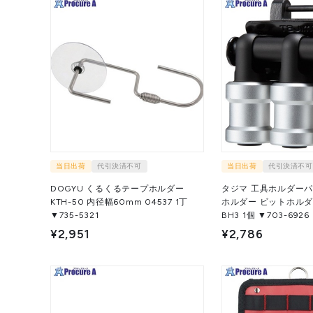
当日出荷
代引決済不可
当日出荷
代引決済不可
DOGYU くるくるテープホルダー
タジマ 工具ホルダーパ
KTH-50 内径幅60mm 04537 1丁
ホルダー ビットホルダー 
▼735-5321
BH3 1個 ▼703-6926
¥2,951
¥2,786