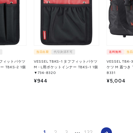
当日出荷
代引決済不可
送料無料
当日
 タフフィットバケツ
VESSEL TBKS-1 タフフィットバケツ
VESSEL TB
BKS-2 1個
M・L用ポケットインナー TBKS-1 1個
ケツ M 蓋つき TBK-30
▼734-8320
8331
¥944
¥5,004
1
2
3
⋯
132