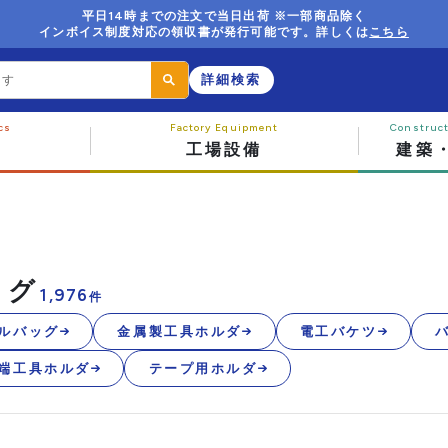
平日14時までの注文で当日出荷 ※一部商品除く
インボイス制度対応の領収書が発行可能です。詳しくは
こちら
詳細検索
工場設備
建築
ッグ
1,976
件
ルバッグ
金属製工具ホルダ
電工バケツ
端工具ホルダ
テープ用ホルダ