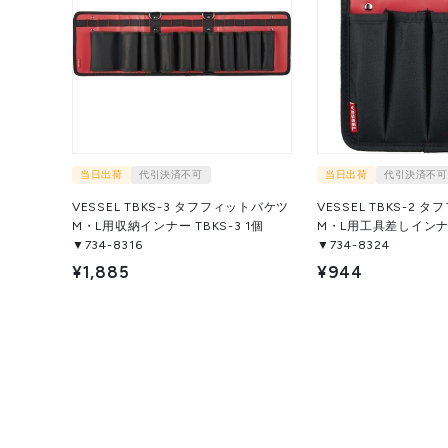
当日出荷
代引決済不可
当日出荷
代引決済不可
VESSEL TBKS-3 タフフィットバケツ
VESSEL TBKS-2
M・L用収納インナー TBKS-3 1個
M・L用工具差しインナー T
▼734-8316
▼734-8324
¥1,885
¥944