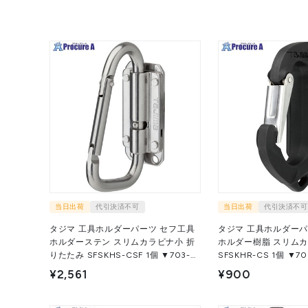
当日出荷
代引決済不可
当日出荷
代引決済不可
タジマ 工具ホルダーパーツ セフ工具
タジマ 工具ホルダーパ
ホルダーステン スリムカラビナ小 折
ホルダー樹脂 スリム
りたたみ SFSKHS-CSF 1個 ▼703-
SFSKHR-CS 1個
6907
¥2,561
¥900