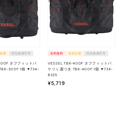
出荷
代引決済不可
送料無料
当日出荷
代引決済不可
K-300F タフフィットバ
VESSEL TBK-400F タフフィットバ
0F 1個 ▼734-
ケツ L 蓋つき TBK-400F 1個 ▼734-
8325
¥5,719