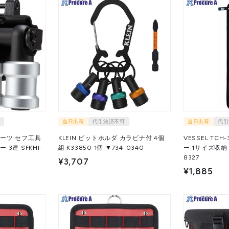
当日出荷
代引決済不可
当日出荷
代引
ーツ セフ工具
KLEIN ビットホルダ カラビナ付 4個
VESSEL TC
3連 SFKHI-
組 K33850 1個 ▼734-0340
ー 1サイズ収納 TCH-3
8327
¥3,707
¥1,885