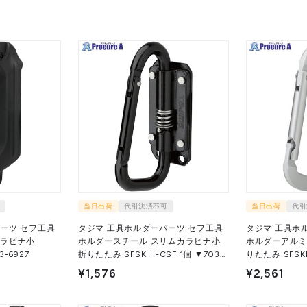
当日出荷
代引決済不可
当日出荷
代引
ーツ セフ工具
タジマ 工具ホルダーパーツ セフ工具
タジマ 工具ホ
カラビナ小
ホルダースチール スリムカラビナ小
ホルダーアルミ
 ▼703-6927
折りたたみ SFSKHI-CSF 1個 ▼703-
りたたみ SFSKHA-CSF
6933
6912
¥1,576
¥2,561