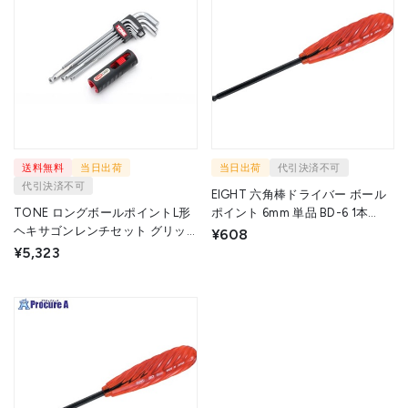
送料無料
当日出荷
当日出荷
代引決済不可
代引決済不可
EIGHT 六角棒ドライバー ボール
TONE ロングボールポイントL形
ポイント 6mm 単品 BD-6 1本
ヘキサゴンレンチセット グリッ
▼811-6209
¥608
プ付 BL900G 1S ▼735-6336
¥5,323