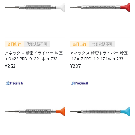
当日出荷
代引決済不可
当日出荷
代引決済不可
アネックス 精密ドライバー 吟匠
アネックス 精密ドライバー 吟匠
＋0×22 PRD-0-22 1本 ▼732-
-1.2×17 PRD-1.2-17 1本 ▼733-
8951
0428
¥253
¥237