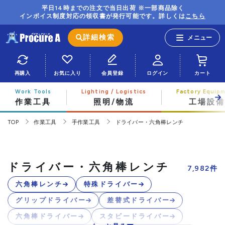
平日14時までの注文で当日出荷 ※一部商品除く
インボイス制度対応の領収書が発行可能です。詳しくは
こちら
詳細検索
再購入
お気に入り
会員登録
ログイン
カート
作業工具
照明/物流
工場設備
TOP
作業工具
手作業工具
ドライバー・六角棒レンチ
ドライバー・六角棒レンチ
7,982
件
六角棒レンチ
特殊ドライバー
グリップドライバー
差替式ドライバー
六角棒ドライバー
スタビードライバー