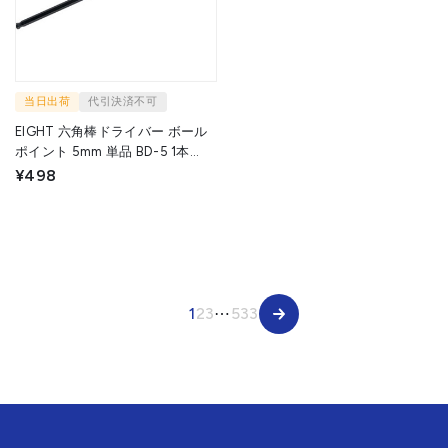
当日出荷
代引決済不可
EIGHT 六角棒ドライバー ボール
ポイント 5mm 単品 BD-5 1本
▼811-6208
¥498
1
2
3
⋯
533