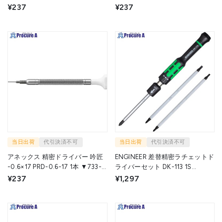
0427
▼733-0429
¥237
¥237
当日出荷
代引決済不可
当日出荷
代引決済不可
アネックス 精密ドライバー 吟匠
ENGINEER 差替精密ラチェットド
-0.6×17 PRD-0.6-17 1本 ▼733-
ライバーセット DK-113 1S
0426
▼735-4409
¥237
¥1,297