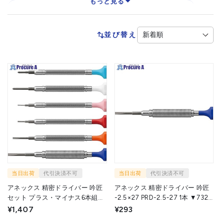
もっと見る
ソケットドライバー
ヘックスローブレンチ
ボールポイント六角棒レンチ
並び替え
オフセット式ドライバー
木柄ドライバー
ヘックスローブドライバー
精密ドライバー
オフセット式ラチェットドライバー
ラチェット式ドライバー
インパクトドライバー（手動）
樹脂柄ドライバー
検電ドライバー
当日出荷
代引決済不可
当日出荷
代引決済不可
アネックス 精密ドライバー 吟匠
アネックス 精密ドライバー 吟匠
セット プラス・マイナス6本組
-2.5×27 PRD-2.5-27 1本 ▼732-
PRD-S1 1S ▼733-0424
8953
¥1,407
¥293