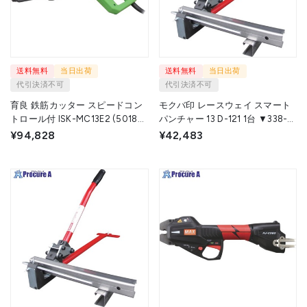
送料無料
当日出荷
送料無料
当日出荷
代引決済不可
代引決済不可
育良 鉄筋カッター スピードコン
モクバ印 レースウェイ スマート
トロール付 ISK-MC13E2 (50187)
パンチャー 13 D-121 1台 ▼338-
ISK-MC13E2 1台 ▼730-2560
0559
¥94,828
¥42,483