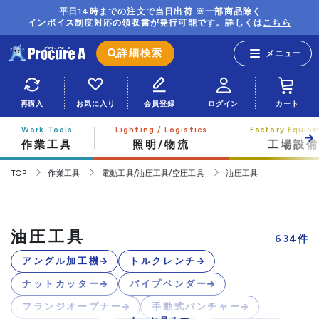
平日14時までの注文で当日出荷 ※一部商品除く
インボイス制度対応の領収書が発行可能です。詳しくは
こちら
詳細検索
再購入
お気に入り
会員登録
ログイン
カート
作業工具
照明/物流
工場設備
TOP
作業工具
電動工具/油圧工具/空圧工具
油圧工具
油圧工具
634
件
アングル加工機
トルクレンチ
ナットカッター
パイプベンダー
フランジオープナー
手動式パンチャー