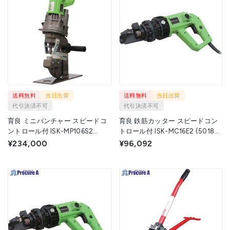
送料無料
当日出荷
送料無料
当日出荷
代引決済不可
代引決済不可
育良 ミニパンチャー スピードコ
育良 鉄筋カッター スピードコン
ントロール付 ISK-MP106S2
トロール付 ISK-MC16E2 (50188)
(50186) ISK-MP106S 1台 ▼730-
ISK-MC16E2 1台 ▼730-2561
¥234,000
¥96,092
2562