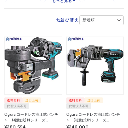
もっと見る
鉄筋カッター
鉄筋ベンダー
鉄筋結束機
電動式パンチャー
油圧プレス・油圧ジャッキ
並び替え
送料無料
当日出荷
送料無料
当日出荷
代引決済不可
代引決済不可
Ogura コードレス油圧式パンチ
Ogura コードレス油圧式パンチ
ャー(複動式) Nシリーズ
ャー(複動式)Nシリーズ
NF9205WBL 1台 ▼728-0578
N9205WDS 1台 ▼728-0579
¥280,594
¥246,000