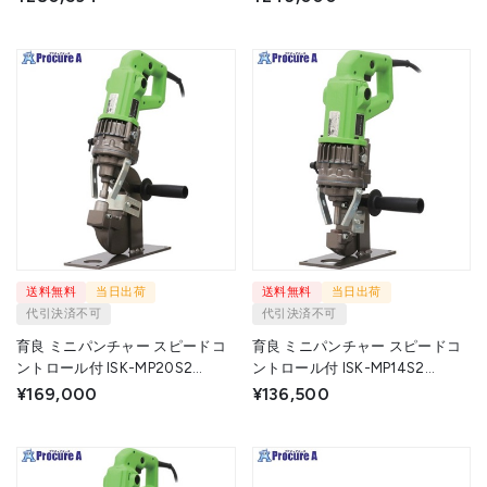
送料無料
当日出荷
送料無料
当日出荷
代引決済不可
代引決済不可
育良 ミニパンチャー スピードコ
育良 ミニパンチャー スピードコ
ントロール付 ISK-MP20S2
ントロール付 ISK-MP14S2
(50185) ISK-MP20S 1台 ▼730-
(50184) ISK-MP14S 1台 ▼730-
¥169,000
¥136,500
2563
2559