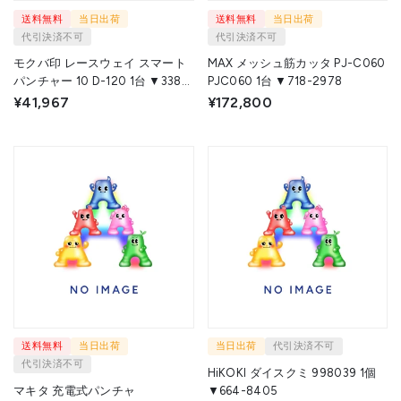
送料無料
当日出荷
送料無料
当日出荷
代引決済不可
代引決済不可
モクバ印 レースウェイ スマート
MAX メッシュ筋カッタ PJ-C060
パンチャー 10 D-120 1台 ▼338-
PJC060 1台 ▼718-2978
0560
¥41,967
¥172,800
送料無料
当日出荷
当日出荷
代引決済不可
代引決済不可
HiKOKI ダイスクミ 998039 1個
マキタ 充電式パンチャ
▼664-8405