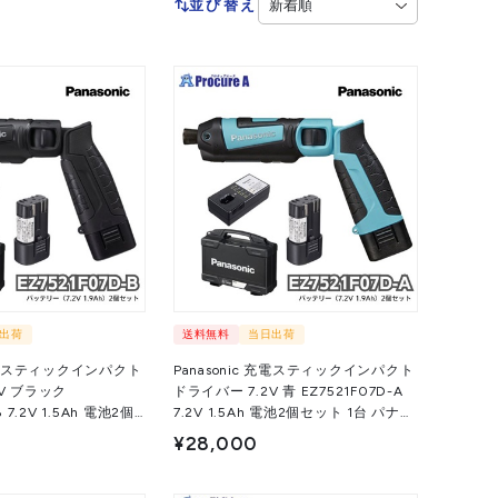
並び替え
出荷
送料無料
当日出荷
 充電スティックインパクト
Panasonic 充電スティックインパクト
2V ブラック
ドライバー 7.2V 青 EZ7521F07D-A
2個
7.2V 1.5Ah 電池2個セット 1台 パナソ
 1台 パナソニック（株）
ニック（株）
¥28,000