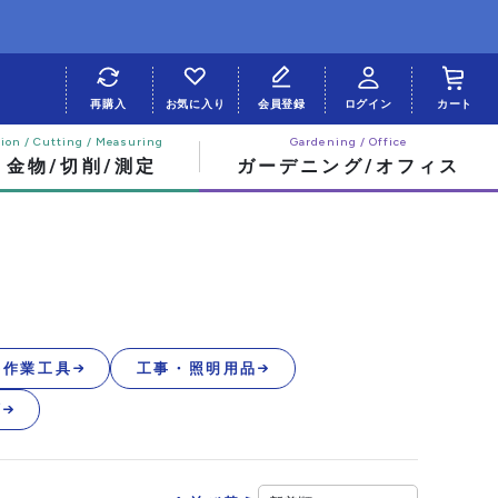
再購入
お気に入り
会員登録
ログイン
カート
・金物/切削/測定
ガーデニング/オフィス
手作業工具
工事・照明用品
類