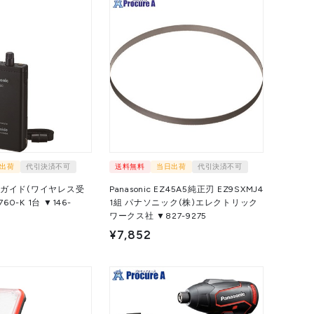
出荷
代引決済不可
送料無料
当日出荷
代引決済不可
 パナガイド(ワイヤレス受
Panasonic EZ45A5純正刃 EZ9SXMJ4
1台 ▼146-
1組 パナソニック(株)エレクトリック
ワークス社 ▼827-9275
¥7,852