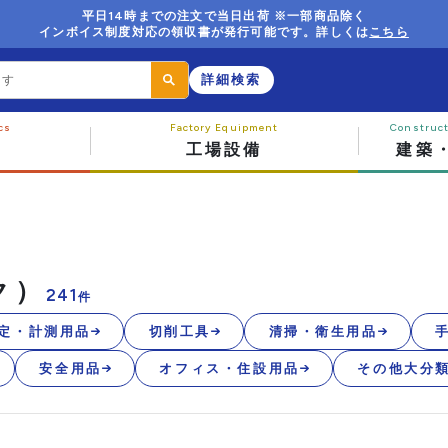
平日14時までの注文で当日出荷 ※一部商品除く
インボイス制度対応の領収書が発行可能です。詳しくは
こちら
詳細検索
工場設備
建築
ク）
241
件
定・計測用品
切削工具
清掃・衛生用品
安全用品
オフィス・住設用品
その他大分