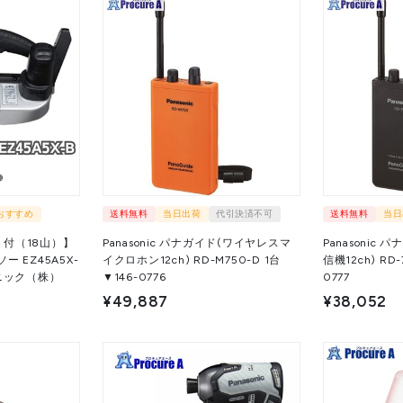
おすすめ
送料無料
当日出荷
代引決済不可
送料無料
当日
付（18山）】
Panasonic パナガイド(ワイヤレスマ
Panasonic
ソー EZ45A5X-
イクロホン12ch) RD-M750-D 1台
信機12ch) RD-760-K 
ソニック（株）
▼146-0776
0777
¥49,887
¥38,052