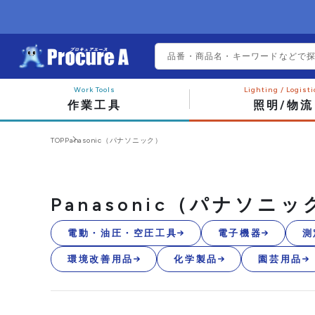
作業工具
照明/物流
TOP
Panasonic（パナソニック）
Panasonic（パナソニッ
電動・油圧・空圧工具
電子機器
測
環境改善用品
化学製品
園芸用品