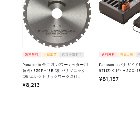
送料無料
当日出荷
代引決済不可
送料無料
当日出荷
Panasonic 金工刃(パワーカッター用
Panasonic パナガイ
替刃) EZ9PM13E 1枚 パナソニック
9711Z-K 1台 ▼200-
(株)エレクトリックワークス社
¥81,157
▼475-5553
¥8,213