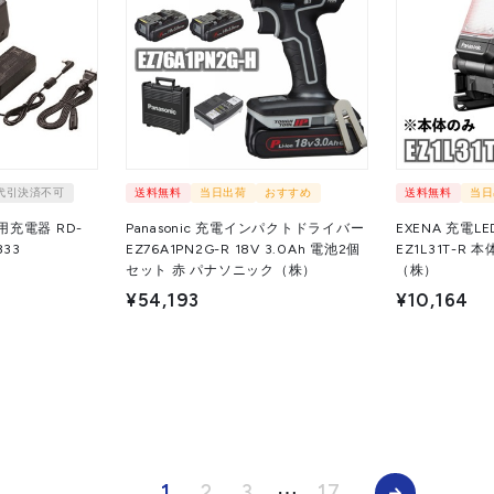
代引決済不可
送料無料
当日出荷
おすすめ
送料無料
当日
ド用充電器 RD-
Panasonic 充電インパクトドライバー
EXENA 充電
1833
EZ76A1PN2G-R 18V 3.0Ah 電池2個
EZ1L31T-R
セット 赤 パナソニック（株）
（株）
¥54,193
¥10,164
1
2
3
⋯
17