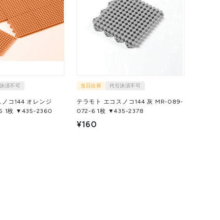
決済不可
当日出荷
代引決済不可
ノコ144 オレンジ
テラモト エコスノコ144 灰 MR-089-
MR-089-072-5 1枚 ▼435-2360
072-6 1枚 ▼435-2378
¥160