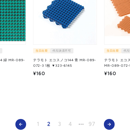
当日出荷
代引決済不可
当日出荷
代引
 緑 MR-089-
テラモト エコスノコ144 青 MR-089-
テラモト エコス
7
072-3 1枚 ▼323-6145
¥160
¥160
1
2
3
4
⋯
97