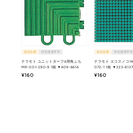
当日出荷
代引決済不可
当日出荷
代引決済不可
テラモト ユニットターフα用角ふち
テラモト エコスノコ144
MR-001-290-9 1個 ▼409-6614
072-1 1枚 ▼323-613
¥160
¥160