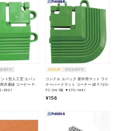
決済不可
当日出荷
代引決済不可
イント型人工芝 エバッ
コンドル エバック 屋外用マット ライ
共通縁 コーナー F-
ナーハードマット コーナー 緑 F-120-
505-2921
FC GN 1枚 ▼370-1441
¥156