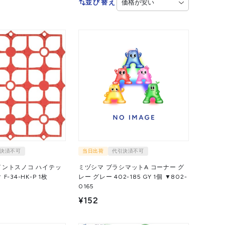
並び替え
決済不可
当日出荷
代引決済不可
イントスノコ ハイテッ
ミヅシマ ブラシマットA コーナー グ
34-HK-P 1枚
レー グレー 402-185 GY 1個 ▼802-
0165
¥152