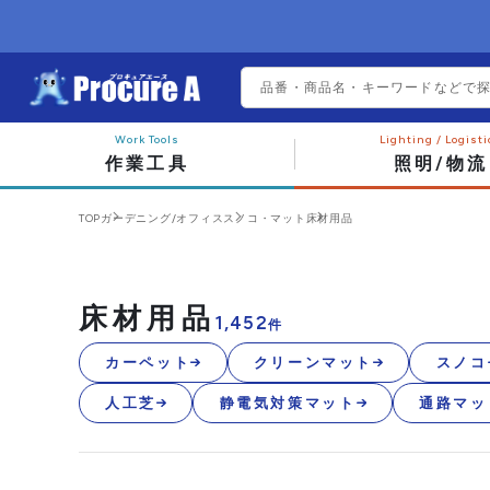
作業工具
照明/物流
TOP
ガーデニング/オフィス
スノコ・マット
床材用品
床材用品
1,452
件
カーペット
クリーンマット
スノコ
人工芝
静電気対策マット
通路マッ