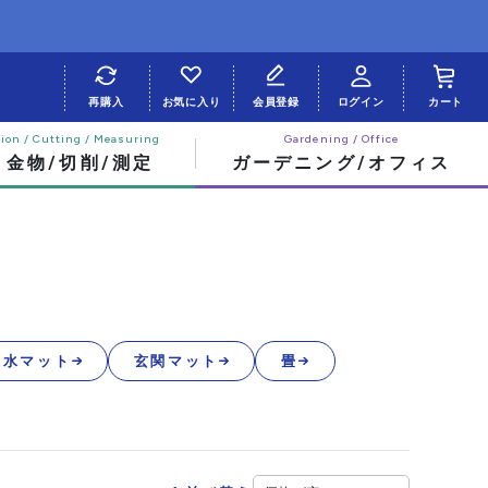
再購入
お気に入り
会員登録
ログイン
カート
・金物/切削/測定
ガーデニング/オフィス
吸水マット
玄関マット
畳