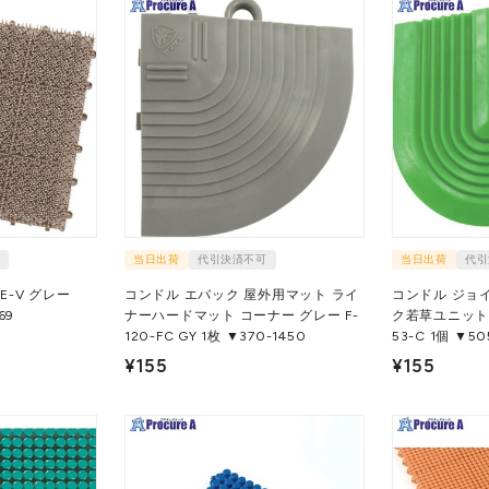
当日出荷
代引決済不可
当日出荷
代引
-V グレー
コンドル エバック 屋外用マット ライ
コンドル ジョ
969
ナーハードマット コーナー グレー F-
ク若草ユニット用
120-FC GY 1枚 ▼370-1450
53-C 1個 ▼
¥155
¥155