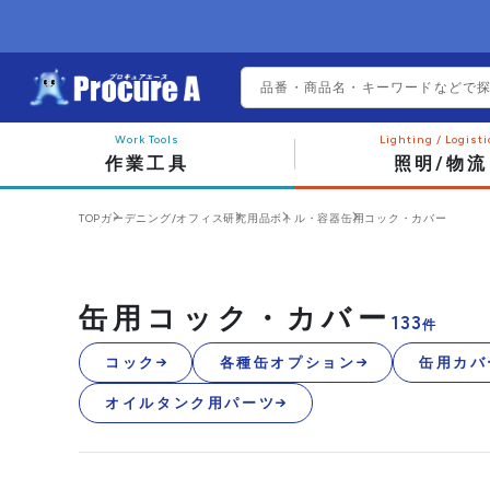
作業工具
照明/物流
TOP
ガーデニング/オフィス
研究用品
ボトル・容器
缶用コック・カバー
缶用コック・カバー
133
件
コック
各種缶オプション
缶用カバ
オイルタンク用パーツ