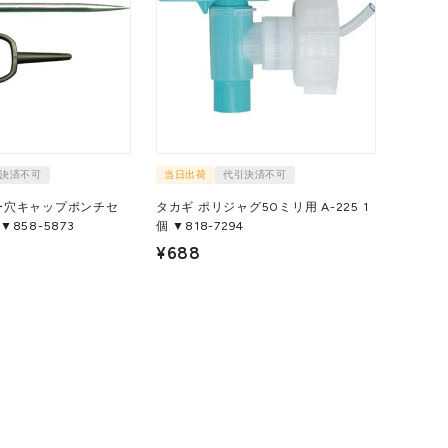
決済不可
当日出荷
代引決済不可
ー穴キャップポンチセ
タカギ ポリジャグ50ミリ用 A-225 1
CK-1 1S ▼858-5873
個 ▼818-7294
¥688