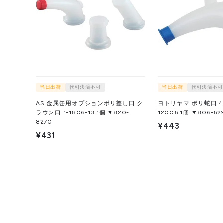
当日出荷
代引決済不可
当日出荷
代引決済不可
AS 金属缶用オプションポリ差し口 ク
ヨトリヤマ ポリ蛇口 4
ラウン口 1-1806-13 1個 ▼820-
12006 1個 ▼806-6
8270
¥443
¥431