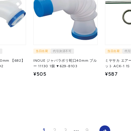
当日出荷
代引決済不可
当日出荷
代引
0mm 【682】
INOUE ジャバラポリ蛇口40mm ブル
ミヤサカ エア
292
ー 11130 1個 ▼629-8103
ット A
¥505
¥587
1
2
3
⋯
9