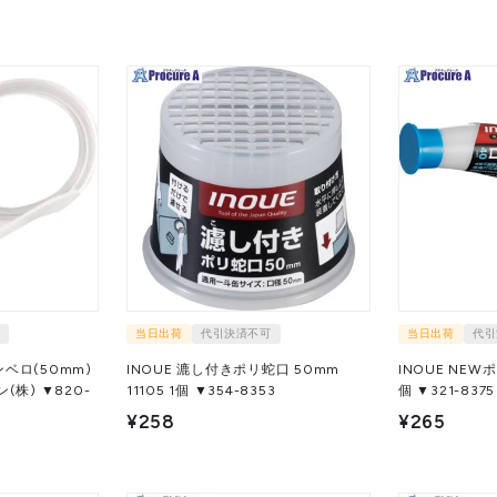
当日出荷
代引決済不可
当日出荷
代引
ベロ(50mm)
INOUE 漉し付きポリ蛇口 50mm
INOUE NEWポ
11105 1個 ▼354-8353
個 ▼321-8375
¥258
¥265