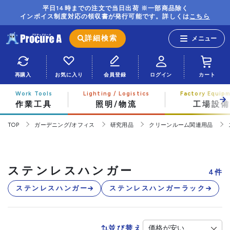
平日14時までの注文で当日出荷 ※一部商品除く
インボイス制度対応の領収書が発行可能です。詳しくは
こちら
詳細検索
再購入
お気に入り
会員登録
ログイン
カート
作業工具
照明/物流
工場設備
TOP
ガーデニング/オフィス
研究用品
クリーンルーム関連用品
ステンレスハンガー
4
件
ステンレスハンガー
ステンレスハンガーラック
並び替え