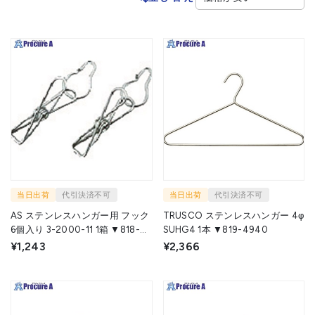
当日出荷
代引決済不可
当日出荷
代引決済不可
AS ステンレスハンガー用 フック
TRUSCO ステンレスハンガー 4φ
6個入り 3-2000-11 1箱 ▼818-
SUHG4 1本 ▼819-4940
8823
¥1,243
¥2,366