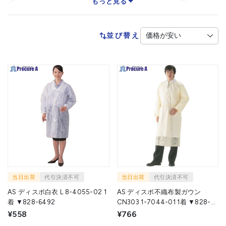
もっと見る
クリーンルーム用つなぎ服（ISO Class 6）
クリーンルーム用つなぎ服（ISO Class 5）
並び替え
クリーンルーム用上着（ISO Class 7）
クリーンルーム用ズボン（ISO Class 7）
クリーンルーム用ウェア（ISO Class 4）
クリーンルーム用つなぎ服（ISO Class 7）
クリーンルーム用シャツ（ISO Class 5）
クリーンルーム用インナー（ISO Class 5）
クリーンルーム用パンツ（ISO Class ７）
クリーンルーム用上着（IEC規格対応）
クリーンルーム用パンツ（IEC規格対応）
当日出荷
代引決済不可
当日出荷
代引決済不可
クリーンルーム用ウェア（ISO Class ８）
AS ディスポ白衣 L 8-4055-02 1
AS ディスポ不織布製ガウン
着 ▼828-6492
CN303 1-7044-01 1着 ▼828-
6490
¥558
¥766