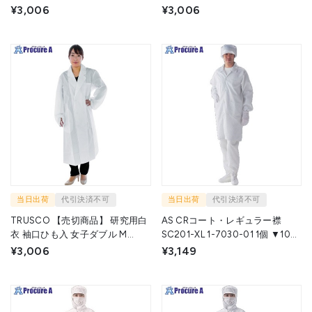
WLC-MD-M 1着 ▼217-9442
WD-L 1着 ▼217-9447
¥3,006
¥3,006
当日出荷
代引決済不可
当日出荷
代引決済不可
TRUSCO 【売切商品】 研究用白
AS CRコート・レギュラー襟
衣 袖口ひも入 女子ダブル M
SC201-XL 1-7030-01 1個 ▼100-
WLC-WD-M 1着 ▼217-9448
6721
¥3,006
¥3,149