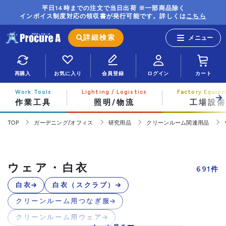
平日14時までの注文で当日出荷 ※一部商品除く
インボイス制度対応の領収書が発行可能です。詳しくは
こちら
詳細検索
再購入
お気に入り
会員登録
ログイン
カート
作業工具
照明/物流
工場設備
TOP
ガーデニング/オフィス
研究用品
クリーンルーム関連用品
ウェア・白衣
691
件
白衣
白衣（スクラブ）
クリーンルーム用つなぎ服
クリーンルーム用ウェア