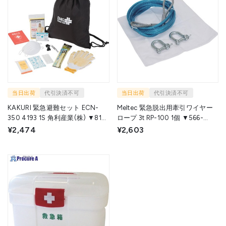
当日出荷
代引決済不可
当日出荷
代引決済不可
KAKURI 緊急避難セット ECN-
Meltec 緊急脱出用牽引ワイヤー
350 4193 1S 角利産業(株) ▼819-
ロープ 3t RP-100 1個 ▼566-
9009
9632
¥2,474
¥2,603