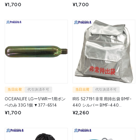
▼377-6540
6497
¥1,700
¥1,700
当日出荷
代引決済不可
当日出荷
代引決済不可
OCEANLIFE LGー1/WRー1用ボン
IRIS 527191 非常用持出袋 BMF-
ベのみ 33G 1個 ▼377-6514
440 シルバー BMF-440
(527191) 1個 ▼403-0036
¥1,700
¥2,260