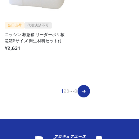
当日出荷
代引決済不可
ニッシン 救急箱 リーダーポリ救
急箱Sサイズ 衛生材料セット付
782611 1S ▼688-0989
¥2,631
1
2
3
⋯
8