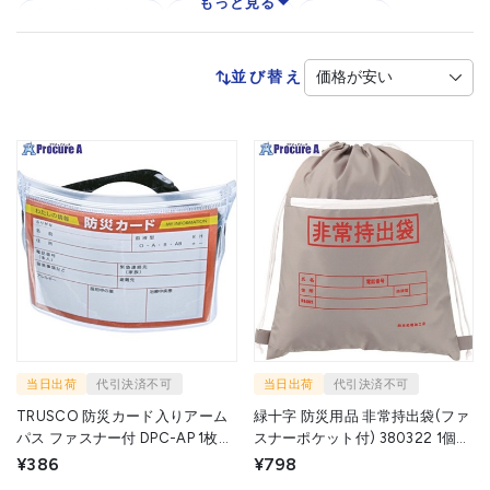
もっと見る
非常用持出袋
防災ずきん
ボート
蓄光式マーカー
並び替え
当日出荷
代引決済不可
当日出荷
代引決済不可
TRUSCO 防災カード入りアーム
緑十字 防災用品 非常持出袋(ファ
パス ファスナー付 DPC-AP 1枚
スナーポケット付) 380322 1個
▼362-2679
▼105-6782
¥386
¥798