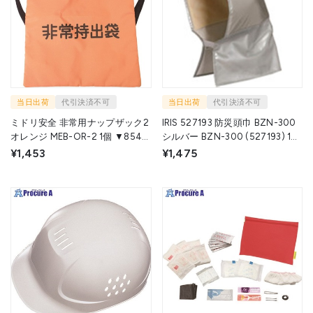
当日出荷
代引決済不可
当日出荷
代引決済不可
ミドリ安全 非常用ナップザック2
IRIS 527193 防災頭巾 BZN-300
オレンジ MEB-OR-2 1個 ▼854-
シルバー BZN-300 (527193) 1個
9882
▼512-5413
¥1,453
¥1,475