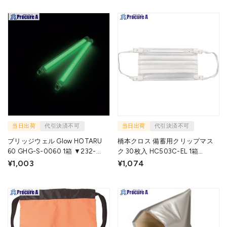
当日出荷
代引決済不可
当日出荷
代引決済不可
ブリッジウェル Glow HOTARU
橋本クロス 備蓄用クリップマス
60 GHG-S-0060 1箱 ▼232-
ク 30枚入 HC503C-EL 1箱
1951
▼256-5564
¥1,003
¥1,074