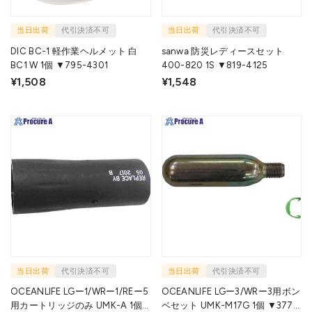
当日出荷
代引決済不可
当日出荷
代引決済不可
DIC BC-1 軽作業ヘルメット 白
sanwa 防災レディースセット
BC1 W 1個 ▼795-4301
400-820 1S ▼819-4125
¥1,508
¥1,548
当日出荷
代引決済不可
当日出荷
代引決済不可
OCEANLIFE LGー1/WRー1/REー5
OCEANLIFE LGー3/WRー3用ボン
用カートリッジのみ UMK-A 1個
ベセット UMK-M17G 1個 ▼377-