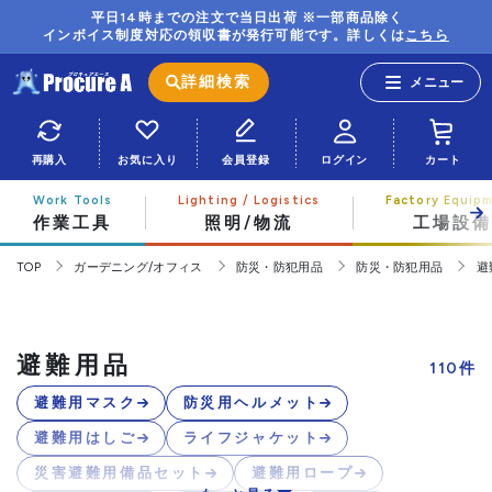
平日14時までの注文で当日出荷 ※一部商品除く
インボイス制度対応の領収書が発行可能です。詳しくは
こちら
詳細検索
再購入
お気に入り
会員登録
ログイン
カート
作業工具
照明/物流
工場設備
TOP
ガーデニング/オフィス
防災・防犯用品
防災・防犯用品
避
避難用品
110
件
避難用マスク
防災用ヘルメット
避難用はしご
ライフジャケット
災害避難用備品セット
避難用ロープ