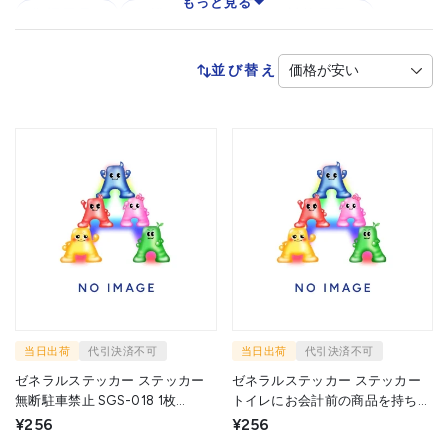
もっと見る
復旧用品
保護シール
防犯対策用品
防犯用ウェア
防犯用カメラ
並び替え
防犯用センサーライト
当日出荷
代引決済不可
当日出荷
代引決済不可
ゼネラルステッカー ステッカー
ゼネラルステッカー ステッカー
無断駐車禁止 SGS-018 1枚
トイレにお会計前の商品を持ち込
▼713-7453
まないで下さい SGS-021 1枚
¥256
¥256
▼714-5426