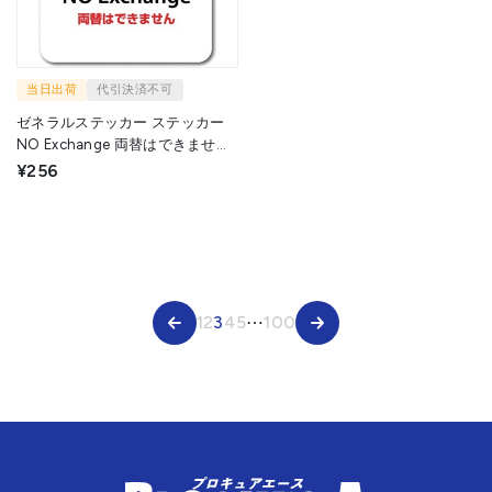
当日出荷
代引決済不可
ゼネラルステッカー ステッカー
NO Exchange 両替はできません
SGS-046 1枚 ▼714-5384
¥256
1
2
3
4
5
⋯
100