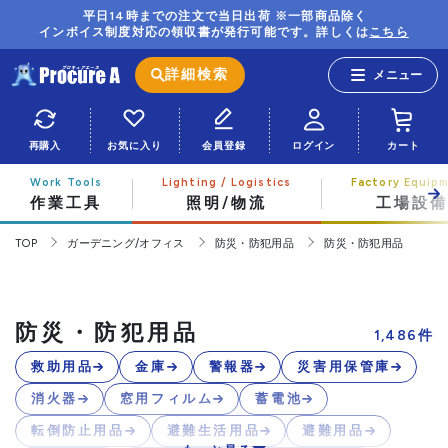
平日14時までの注文で当日出荷 ※一部商品除く
インボイス制度対応の領収書が発行可能です。詳しくは
こちら
詳細検索
再購入
お気に入り
会員登録
ログイン
カート
作業工具
照明/物流
工場設備
TOP
ガーデニング/オフィス
防災・防犯用品
防災・防犯用品
防災・防犯用品
1,486
件
救助用品
金庫
警報器
災害用保管庫
消火器
窓用フィルム
蓄電池
転倒防止用品
避難生活用品
避難用品