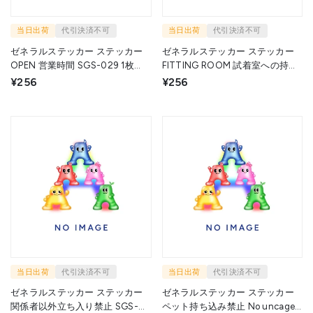
当日出荷
代引決済不可
当日出荷
代引決済不可
ゼネラルステッカー ステッカー
ゼネラルステッカー ステッカー
OPEN 営業時間 SGS-029 1枚
FITTING ROOM 試着室への持ち
▼714-5386
込み SGS-031 1枚 ▼714-6924
¥256
¥256
当日出荷
代引決済不可
当日出荷
代引決済不可
ゼネラルステッカー ステッカー
ゼネラルステッカー ステッカー
関係者以外立ち入り禁止 SGS-
ペット持ち込み禁止 No uncaged