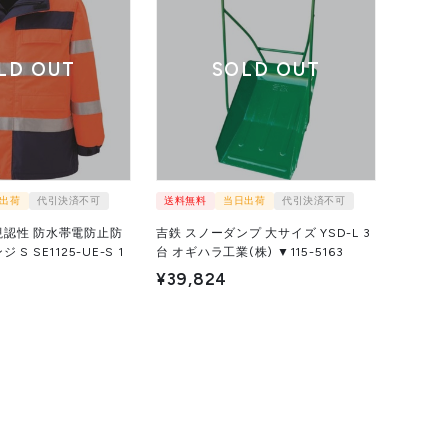
LD OUT
SOLD OUT
出荷
代引決済不可
送料無料
当日出荷
代引決済不可
視認性 防水帯電防止防
吉鉄 スノーダンプ 大サイズ YSD-L 3
S SE1125-UE-S 1
台 オギハラ工業(株) ▼115-5163
¥39,824