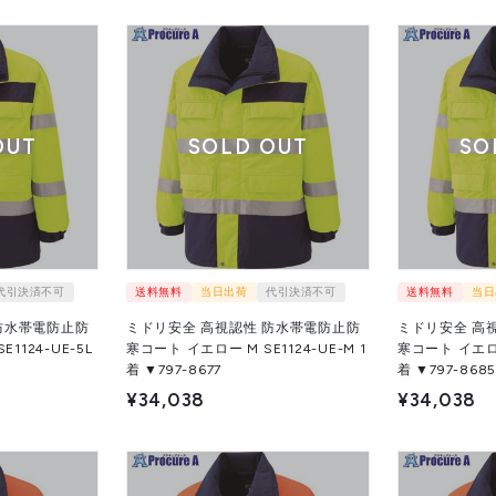
OUT
SOLD OUT
SO
代引決済不可
送料無料
当日出荷
代引決済不可
送料無料
当日
防水帯電防止防
ミドリ安全 高視認性 防水帯電防止防
ミドリ安全 高
1124-UE-5L
寒コート イエロー M SE1124-UE-M 1
寒コート イエロー 
着 ▼797-8677
着 ▼797-868
¥34,038
¥34,038