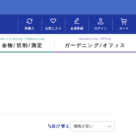
再購入
お気に入り
会員登録
ログイン
カート
・金物/切削/測定
ガーデニング/オフィス
並び替え