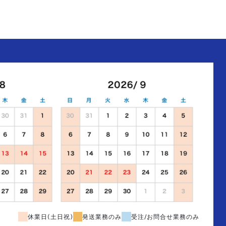
休業日(土日祝)
発送業務のみ
受注/お問合せ業務のみ