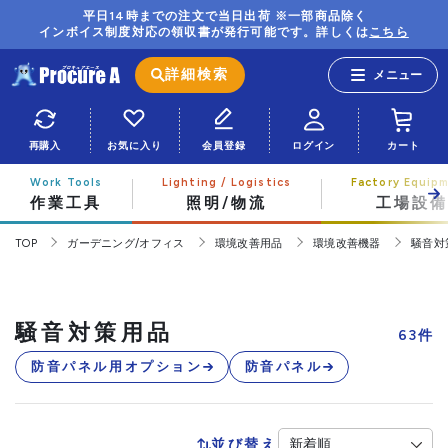
平日14時までの注文で当日出荷 ※一部商品除く
インボイス制度対応の領収書が発行可能です。詳しくは
こちら
詳細検索
再購入
お気に入り
会員登録
ログイン
カート
作業工具
照明/物流
工場設備
TOP
ガーデニング/オフィス
環境改善用品
環境改善機器
騒音対
騒音対策用品
63
件
防音パネル用オプション
防音パネル
並び替え