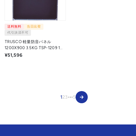
送料無料
当日出荷
代引決済不可
TRUSCO 軽量防音パネル
1200X900 3.5KG TSP-1209 1枚
◇▼855-0572
¥51,596
1
2
3
⋯
5