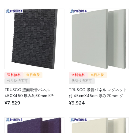
送料無料
当日出荷
送料無料
当日出荷
代引決済不可
代引決済不可
TRUSCO 壁面吸音パネル
TRUSCO 吸音パネル マグネット
450X450 厚み約30mm KP-
付 45cmX45cm 厚み20mm グレ
4545 1枚 ▼161-1114
ー KOPM-GY 1枚 ▼115-8441
¥7,529
¥9,924