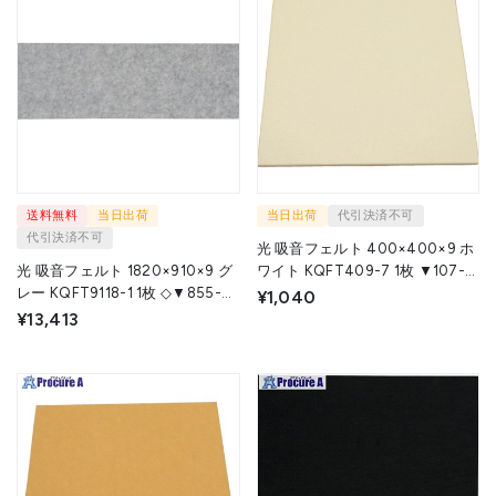
送料無料
当日出荷
当日出荷
代引決済不可
代引決済不可
光 吸音フェルト 400×400×9 ホ
光 吸音フェルト 1820×910×9 グ
ワイト KQFT409-7 1枚 ▼107-
レー KQFT9118-1 1枚 ◇▼855-
7433
¥1,040
3750
¥13,413