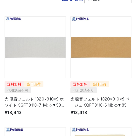
送料無料
当日出荷
送料無料
当日出荷
代引決済不可
代引決済不可
光 吸音フェルト 1820×910×9 ホ
光 吸音フェルト 1820×910×9 ベ
ワイト KQFT9118-7 1枚 ◇▼595-
ージュ KQFT9118-6 1枚 ◇▼855-
1673
3751
¥13,413
¥13,413