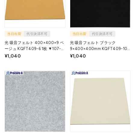
当日出荷
代引決済不可
当日出荷
代引決済不可
光 吸音フェルト 400×400×9 ベ
光 吸音フェルト ブラック
ージュ KQFT409-6 1枚 ▼107-
9×400×400mm KQFT409-10 1
7432
枚 ▼113-4378
¥1,040
¥1,040