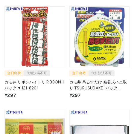
当日出荷
代引決済不可
当日出荷
代引決済不可
カモ井 リボンハイトリ RIBBON 1
カモ井 吊るすだけ 粘着式ハエ取
パック ▼121-8201
り TSURUSUDAKE 1パック
▼114-2143
¥297
¥297