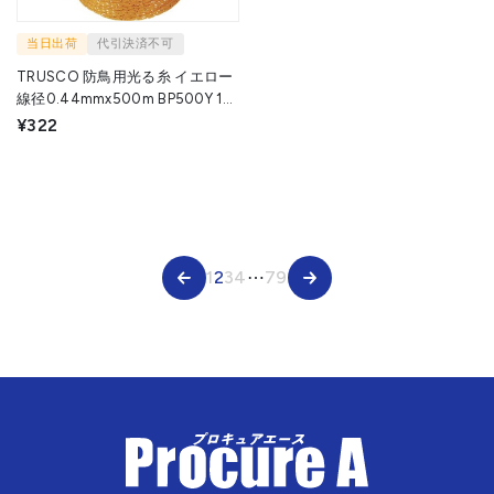
当日出荷
代引決済不可
TRUSCO 防鳥用光る糸 イエロー
線径0.44mmx500m BP500Y 1巻
▼207-1953
¥322
1
2
3
4
⋯
79