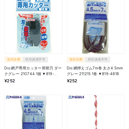
当日出荷
代引決済不可
当日出荷
代引決済不可
Dio 網戸専用カッター用替刃 ダー
Dio 網押えゴム7m巻 太さ4.5mm
クグレー 210744 1個 ▼819-
グレー 211215 1巻 ▼819-4818
4843
¥252
¥252