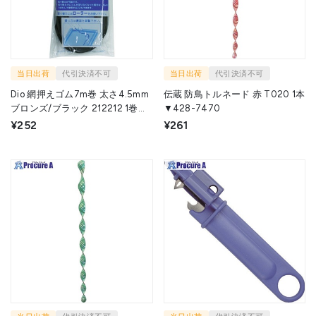
当日出荷
代引決済不可
当日出荷
代引決済不可
Dio 網押えゴム7m巻 太さ4.5mm
伝蔵 防鳥トルネード 赤 T020 1本
ブロンズ/ブラック 212212 1巻
▼428-7470
▼819-4823
¥252
¥261