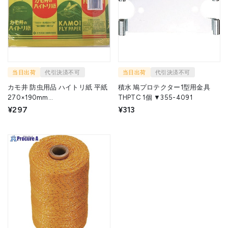
当日出荷
代引決済不可
当日出荷
代引決済不可
カモ井 防虫用品 ハイトリ紙 平紙
積水 鳩プロテクター1型用金具
270×190mm
THPTC 1個 ▼355-4091
HAITORIGAMIHIRAGAMI 1袋
¥297
¥313
▼137-1955