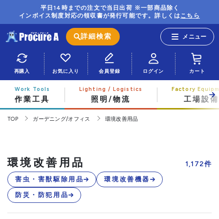
平日14時までの注文で当日出荷 ※一部商品除く
インボイス制度対応の領収書が発行可能です。詳しくは
こちら
詳細検索
再購入
お気に入り
会員登録
ログイン
カート
作業工具
照明/物流
工場設備
TOP
ガーデニング/オフィス
環境改善用品
環境改善用品
1,172
件
害虫・害獣駆除用品
環境改善機器
防災・防犯用品