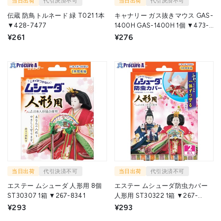
当日出荷
代引決済不可
当日出荷
代引決済不可
伝蔵 防鳥トルネード 緑 T021 1本
キャナリー ガス抜きマウス GAS-
▼428-7477
1400H GAS-1400H 1個 ▼473-
6281
¥261
¥276
当日出荷
代引決済不可
当日出荷
代引決済不可
エステー ムシューダ 人形用 8個
エステー ムシューダ防虫カバー
ST30307 1箱 ▼267-8341
人形用 ST30322 1箱 ▼267-
8340
¥293
¥293