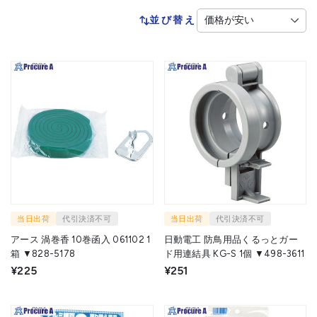
並び替え
当日出荷
代引決済不可
当日出荷
代引決済不可
アース 渦巻香 10巻函入 061102 1
日動電工 防鳥用品くるっとガー
箱 ▼828-5178
ド用連結具 KG-S 1個 ▼498-3611
¥225
¥251