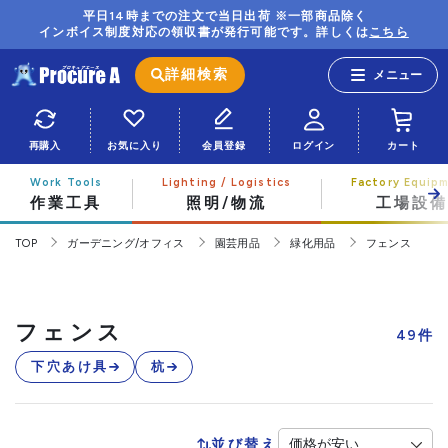
平日14時までの注文で当日出荷 ※一部商品除く
インボイス制度対応の領収書が発行可能です。詳しくは
こちら
詳細検索
再購入
お気に入り
会員登録
ログイン
カート
作業工具
照明/物流
工場設備
TOP
ガーデニング/オフィス
園芸用品
緑化用品
フェンス
フェンス
49
件
下穴あけ具
杭
並び替え