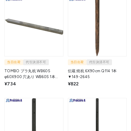
当日出荷
代引決済不可
当日出荷
代引決済不可
TOMBO プラ丸杭 WB60S
伝蔵 焼杭 6X90cm Q114 1本
φ60X900 穴あり WB60S 1本
▼149-2645
▼435-2955
¥734
¥822