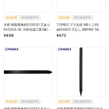
当日出荷
代引決済不可
当日出荷
代引決済不可
大研 樹脂製角杭50X550 穴あり
TOMBO プラ丸杭 WBミニ60
K5005A 1本 大研化成工業(株)
φ60X600 穴なし WBM60 1本
▼134-7464
▼435-2971
¥468
¥473
当日出荷
代引決済不可
当日出荷
代引決済不可
大研 樹脂製角杭50X750 穴あり
大研 樹脂製万能杭55X900 穴あ