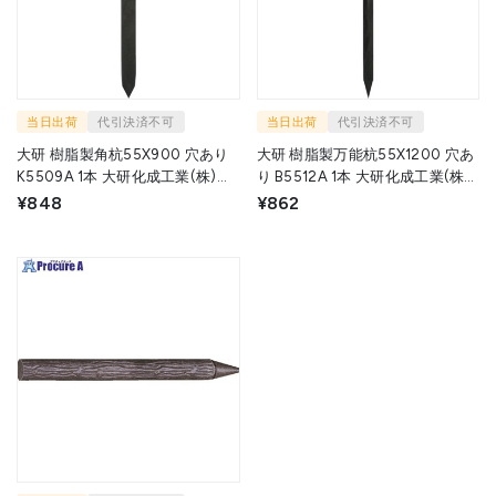
当日出荷
代引決済不可
当日出荷
代引決済不可
大研 樹脂製角杭55X900 穴あり
大研 樹脂製万能杭55X1200 穴あ
K5509A 1本 大研化成工業(株)
り B5512A 1本 大研化成工業(株)
▼134-7478
▼134-7446
¥848
¥862