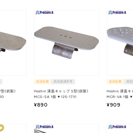
当日出荷
代引決済不可
当日出荷
代引
V型(鉄製)
Hoshin 溝蓋キャップ S型(鉄製)
Hoshin 溝蓋
710
MCS-SA 1個 ▼125-1731
MCR-VA 
¥890
¥909