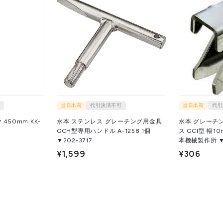
当日出荷
代引決済不可
当日出荷
代引
450mm KK-
水本 ステンレス グレーチング用金具
水本 グレーチ
GCH型専用ハンドル A-1258 1個
ス GCI型 幅10mm GC
▼202-3717
本機械製作所 ▼8
¥1,599
¥306