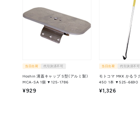
当日出荷
代引決済不可
当日出荷
代引決済不可
Hoshin 溝蓋キャップ S型(アルミ製)
モトコマ MKK かるラク 
MCA-SA 1個 ▼125-1786
450 1本 ▼525-6690
¥929
¥1,326