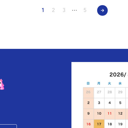
1
2
3
⋯
5