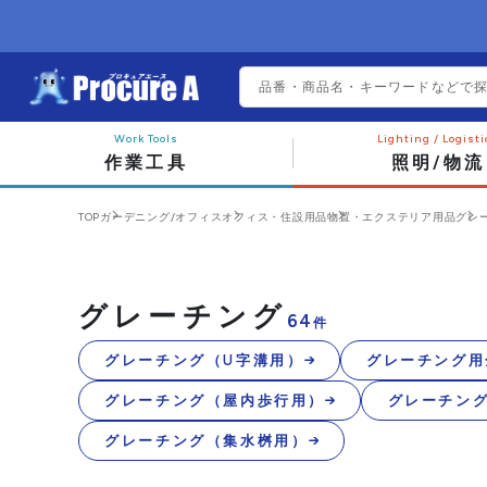
作業工具
照明/物流
TOP
ガーデニング/オフィス
オフィス・住設用品
物置・エクステリア用品
グレ
グレーチング
64
件
グレーチング（U字溝用）
グレーチング用
グレーチング（屋内歩行用）
グレーチン
グレーチング（集水桝用）