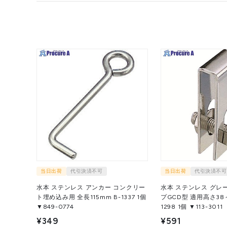
当日出荷
代引決済不可
当日出荷
代引決済不可
水本 ステンレス アンカー コンクリー
水本 ステンレス グレ
ト埋め込み用 全長115mm B-1337 1個
プGCD型 適用高さ38～
▼849-0774
1298 1個 ▼113-3011
¥349
¥591