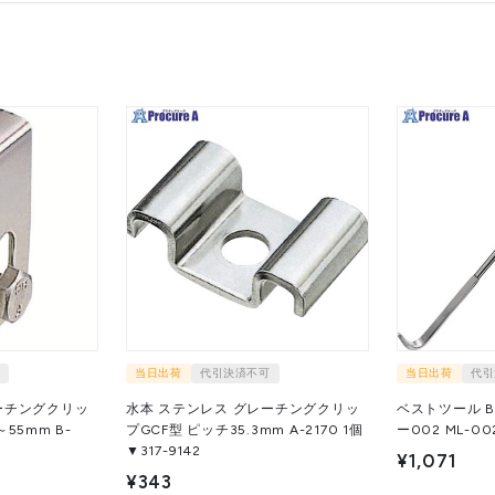
当日出荷
代引決済不可
当日出荷
代引
ーチングクリッ
水本 ステンレス グレーチングクリッ
ベストツール B
55mm B-
プGCF型 ピッチ35.3mm A-2170 1個
▼317-9142
¥1,071
¥343