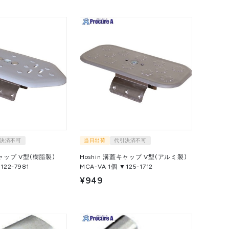
決済不可
当日出荷
代引決済不可
キャップ V型(樹脂製)
Hoshin 溝蓋キャップ V型(アルミ製)
1個 ▼122-7981
MCA-VA 1個 ▼125-1712
¥949