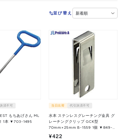
並び替え
決済不可
当日出荷
代引決済不可
EST もちあげさん ML
水本 ステンレスグレーチング金具 グ
ー002 ML-002 1本 ▼703-1495
レーチングクリップ GCK型
70mm×25mm B-1559 1個 ▼849-
0826
¥422