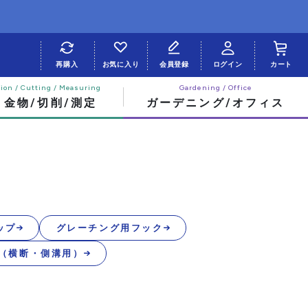
再購入
お気に入り
会員登録
ログイン
カート
・金物/切削/測定
ガーデニング/オフィス
ップ
グレーチング用フック
（横断・側溝用）