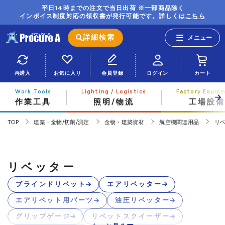
平日14時までの注文で当日出荷 ※一部商品除く
インボイス制度対応の領収書が発行可能です。詳しくは
こちら
詳細検索
再購入
お気に入り
会員登録
ログイン
カート
作業工具
照明/物流
工場設備
TOP
建築・金物/切削/測定
金物・建築資材
航空機関連用品
リ
リベッター
ブラインドリベット
エアリベッター
エアリベット用パーツ
油圧リベッター
グリップゲージ
リベットスクイーザー