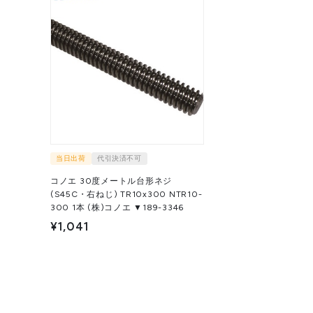
当日出荷
代引決済不可
コノエ 30度メートル台形ネジ
(S45C・右ねじ) TR10x300 NTR10-
300 1本 (株)コノエ ▼189-3346
¥1,041