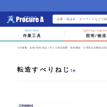
作業工具
照明/物流
TOP
建築・金物/切削/測定
メカトロ部品
軸受・駆動機器・伝導部品
直動部品
転
転造すべりねじ
1
件