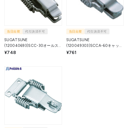
当日出荷
代引決済不可
当日出荷
代引決済不可
SUGATSUNE
SUGATSUNE
(120040693)SCC-30オールス
(120049303)SCCA-60キャッチ
テンレス鋼製キャッチクリップ
クリップ SCCA-60 1個 ▼825-
¥748
¥761
SCC-30 1個 ▼584-2361
2560