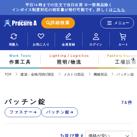
平日14時までの注文で当日出荷 ※一部商品除く
インボイス制度対応の領収書が発行可能です。詳しくは
こちら
詳細検索
再購入
お気に入り
会員登録
ログイン
カート
作業工具
照明/物流
工場設備
TOP
建築・金物/切削/測定
メカトロ部品
機械部品
パッチン錠
パッチン錠
74
件
ファスナー
パッチン錠
並び替え