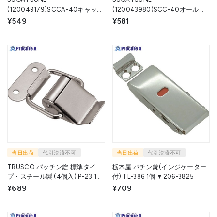
(120049179)SCCA-40キャッチ
(120043980)SCC-40オールス
クリップ SCCA-40 1個 ▼825-
テンレス鋼製キャッチクリップ
¥549
¥581
2559
SCC-40 1個 ▼824-7137
当日出荷
代引決済不可
当日出荷
代引決済不可
TRUSCO パッチン錠 標準タイ
栃木屋 パチン錠(インジケーター
プ・スチール製 (4個入) P-23 1パ
付) TL-386 1個 ▼206-3825
ック ▼232-8291
¥689
¥709