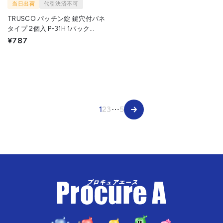
当日出荷
代引決済不可
TRUSCO パッチン錠 鍵穴付バネ
タイプ 2個入 P-31H 1パック
▼384-0018
¥787
1
2
3
⋯
5