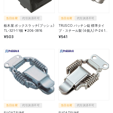
当日出荷
代引決済不可
当日出荷
代引決済不可
栃木屋 ボックスラッチ(プッシュ)
TRUSCO パッチン錠 標準タイ
TL-321-1 1個 ▼206-3816
プ・スチール製 (4個入) P-24 1パ
ック ▼232-7911
¥503
¥541
当日出荷
代引決済不可
当日出荷
代引決済不可
SUGATSUNE
SUGATSUNE