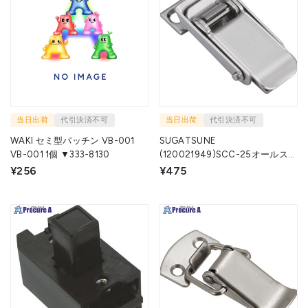
当日出荷
代引決済不可
当日出荷
代引決済不可
WAKI セミ型パッチン VB-001
SUGATSUNE
VB-001 1個 ▼333-8130
(120021949)SCC-25オールステ
ンレス鋼製キャッチクリップ
¥256
¥475
SCC-25 1個 ▼824-7136