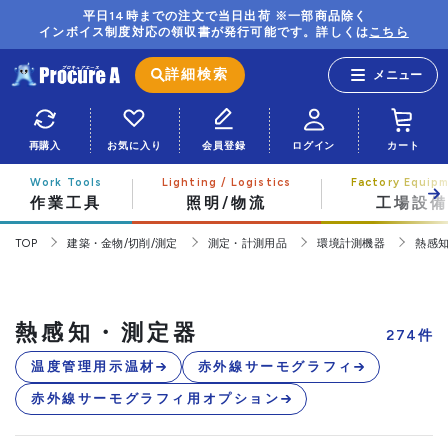
平日14時までの注文で当日出荷 ※一部商品除く
インボイス制度対応の領収書が発行可能です。詳しくは
こちら
詳細検索
再購入
お気に入り
会員登録
ログイン
カート
作業工具
照明/物流
工場設備
TOP
建築・金物/切削/測定
測定・計測用品
環境計測機器
熱感
熱感知・測定器
274
件
温度管理用示温材
赤外線サーモグラフィ
赤外線サーモグラフィ用オプション