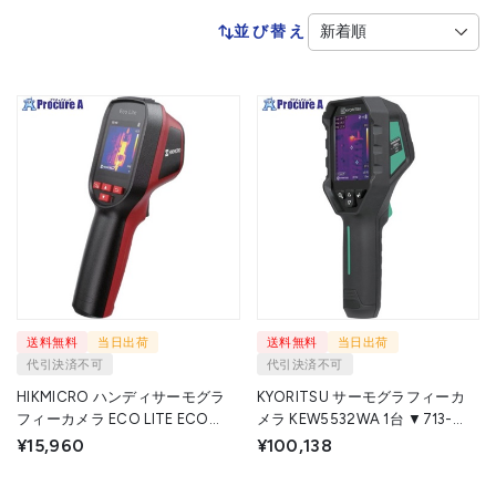
並び替え
送料無料
当日出荷
送料無料
当日出荷
代引決済不可
代引決済不可
HIKMICRO ハンディサーモグラ
KYORITSU サーモグラフィーカ
フィーカメラ ECO LITE ECO
メラ KEW5532WA 1台 ▼713-
LITE 1台 ▼729-6283
7430
¥15,960
¥100,138