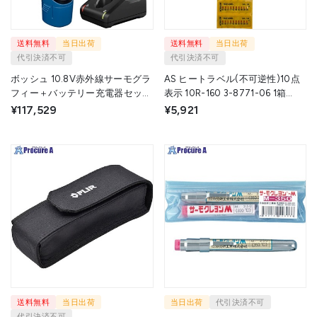
送料無料
当日出荷
送料無料
当日出荷
代引決済不可
代引決済不可
ボッシュ 10.8V赤外線サーモグラ
AS ヒートラベル(不可逆性)10点
フィー＋バッテリー充電器セット
表示 10R-160 3-8771-06 1箱
GTC450-13SET 1台 ▼724-
▼373-5804
¥117,529
¥5,921
0339
送料無料
当日出荷
当日出荷
代引決済不可
代引決済不可