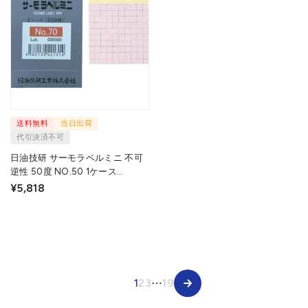
送料無料
当日出荷
代引決済不可
日油技研 サーモラベルミニ 不可
逆性 50度 NO.50 1ケース
▼835-7952
¥5,818
1
2
3
⋯
19