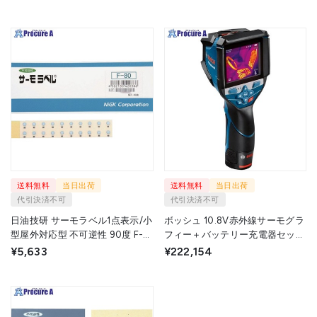
送料無料
当日出荷
送料無料
当日出荷
代引決済不可
代引決済不可
日油技研 サーモラベル1点表示/小
ボッシュ 10.8V赤外線サーモグラ
型屋外対応型 不可逆性 90度 F-
フィー＋バッテリー充電器セット
90 1ケース ▼838-5065
GTC600CNSET 1台 ▼684-
¥5,633
¥222,154
0839