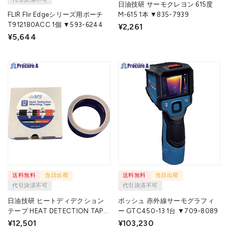
日油技研 サーモクレヨン 615度
FLIR Flir Edgeシリーズ用ポーチ
M-615 1本 ▼835-7939
T912180ACC 1個 ▼593-6244
¥2,261
¥5,644
送料無料
当日出荷
送料無料
当日出荷
代引決済不可
代引決済不可
日油技研 ヒートディデクション
ボッシュ 赤外線サーモグラフィ
テープ HEAT DETECTION TAPE
ー GTC450-13 1台 ▼709-8089
1枚 ▼683-4298
¥12,501
¥103,230