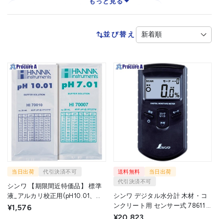
もっと見る
屈折計（糖度計・濃度計）
比重計
並び替え
当日出荷
代引決済不可
送料無料
当日出荷
代引決済不可
シンワ 【期限間近特価品】 標準
液_アルカリ校正用(pH10.01、
シンワ デジタル水分計 木材・コ
pH7.01) 3組入
ンクリート用 センサー式 78611 1
¥1,576
73034OTSUTOME 1パック
個 ▼702-3989
¥20,823