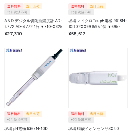
送料無料
当日出荷
送料無料
当日出荷
代引決済不可
代引決済不可
A＆D デジタル切削油濃度計 AD-
堀場 マイクロToupH電極 9618N-
4772 AD-4772 1台 ▼710-0325
10D 3200991595 1個 ▼695-
1144
¥27,310
¥58,517
送料無料
当日出荷
送料無料
当日出荷
代引決済不可
代引決済不可
堀場 pH電極 6367N-10D
堀場 硝酸イオンセンサS040