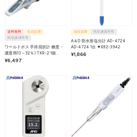
送料無料
当日出荷
当日出荷
代引決済不可
代引決済不可
A＆D 防水形塩分計 AD-4724
ワールドボス 手持屈折計 糖度・
AD-4724 1台 ▼692-3942
濃度用(0～32％) TKR-2 1個
¥1,866
▼562-8761
¥6,497