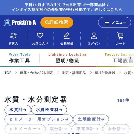
平日14時までの注文で当日出荷 ※一部商品除く
インボイス制度対応の領収書が発行可能です。詳しくは
こちら
詳細検索
再購入
お気に入り
会員登録
ログイン
カート
作業工具
照明/物流
工場設備
TOP
建築・金物/切削/測定
測定・計測用品
環境計測機器
水質
水質・水分測定器
181
件
水質計
水質検査材
ｐＨメーター用オプション
土壌酸度計
ｐＨメーター
塩分計
導電率計
水分計