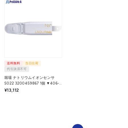
送料無料
当日出荷
代引決済不可
堀場 ナトリウムイオンセンサ
S022 3200459867 1個 ▼406-
5189
¥13,112