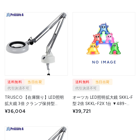
送料無料
当日出荷
送料無料
当日出荷
代引決済不可
代引決済不可
TRUSCO 【在庫限り】LED照明
オーツカ LED照明拡大鏡 SKKL-F
拡大鏡 3倍 クランプ保持型
型 2倍 SKKL-F2X 1台 ▼489-
LPCLX3 1台 ▼257-7479
9971
¥36,004
¥39,721