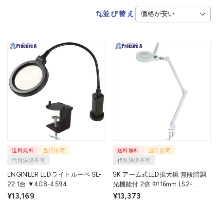
並び替え
送料無料
当日出荷
送料無料
当日出荷
代引決済不可
代引決済不可
ENGINEER LEDライトルーペ SL-
SK アーム式LED拡大鏡 無段階調
22 1台 ▼408-4594
光機能付 2倍 Φ116mm LS2-
125AD 1台 ▼412-9489
¥13,169
¥13,373