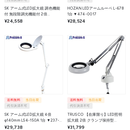
SK アーム式LED拡大鏡 調色機能
HOZAN LEDアームルーペ L-678
付 無段階調光機能付 2倍
1台 ▼474-0017
Φ172mm LS2-175ADT 1台
¥24,558
¥28,524
▼664-4851
送料無料
当日出荷
送料無料
当日出荷
代引決済不可
代引決済不可
SK アーム式LED拡大鏡 4倍
TRUSCO 【在庫限り】LED照明
φ140mm LS4-150A 1台 ▼237-
拡大鏡 2倍 クランプ保持型
6408
LPCLX2 1台 ▼257-7481
¥29,738
¥31,799