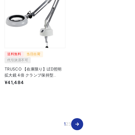
送料無料
当日出荷
代引決済不可
TRUSCO 【在庫限り】LED照明
拡大鏡 4倍 クランプ保持型
LPCLX4 1台 ▼257-7480
¥41,484
1
2
3