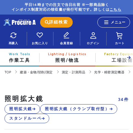
平日14時までの注文で当日出荷 ※一部商品除く
インボイス制度対応の領収書が発行可能です。詳しくは
こちら
詳細検索
再購入
お気に入り
会員登録
ログイン
カート
作業工具
照明/物流
工場設備
TOP
建築・金物/切削/測定
測定・計測用品
光学・精密測定機器
照明拡大鏡
34
件
照明拡大鏡
照明拡大鏡（クランプ取付型）
スタンドルーペ