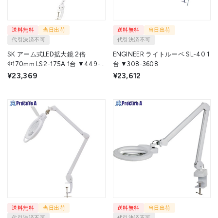
送料無料
当日出荷
送料無料
当日出荷
代引決済不可
代引決済不可
SK アーム式LED拡大鏡 2倍
ENGINEER ライトルーペ SL-40 1
Φ170mm LS2-175A 1台 ▼449-
台 ▼308-3608
5284
¥23,369
¥23,612
送料無料
当日出荷
送料無料
当日出荷
代引決済不可
代引決済不可