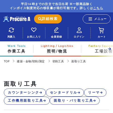
平日14時までの注文で当日出荷 ※一部商品除く
インボイス制度対応の領収書が発行可能です。詳しくは
こちら
詳細検索
再購入
お気に入り
会員登録
ログイン
カート
作業工具
照明/物流
工場設備
TOP
建築・金物/切削/測定
切削工具
面取り工具
面取り工具
カウンターシンク
センタードリル
リーマ
工作機用面取り工具
面取り・バリ取り工具