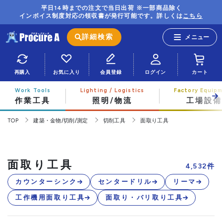
平日14時までの注文で当日出荷 ※一部商品除く
インボイス制度対応の領収書が発行可能です。詳しくは
こちら
詳細検索
再購入
お気に入り
会員登録
ログイン
カート
作業工具
照明/物流
工場設備
TOP
建築・金物/切削/測定
切削工具
面取り工具
面取り工具
4,532
件
カウンターシンク
センタードリル
リーマ
工作機用面取り工具
面取り・バリ取り工具