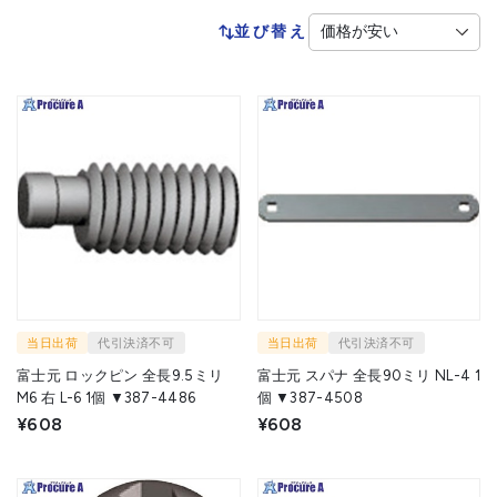
並び替え
当日出荷
代引決済不可
当日出荷
代引決済不可
富士元 ロックピン 全長9.5ミリ
富士元 スパナ 全長90ミリ NL-4 1
M6 右 L-6 1個 ▼387-4486
個 ▼387-4508
¥608
¥608