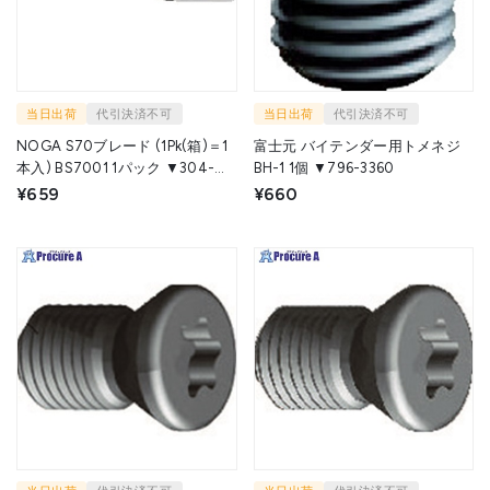
当日出荷
代引決済不可
当日出荷
代引決済不可
NOGA S70ブレード (1Pk(箱)＝1
富士元 バイテンダー用トメネジ
本入) BS7001 1パック ▼304-
BH-1 1個 ▼796-3360
3321
¥659
¥660