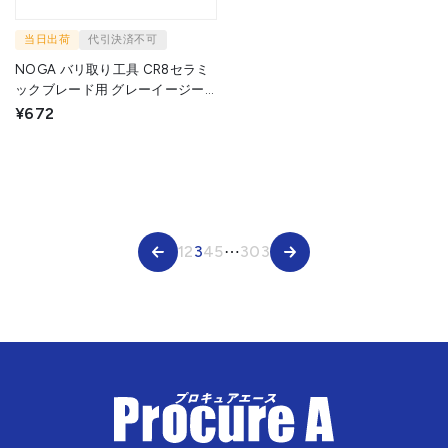
当日出荷
代引決済不可
NOGA バリ取り工具 CR8セラミ
ックブレード用 グレーイージー
バーハンドル EB50004 1個
¥672
▼207-0417
1
2
3
4
5
⋯
303