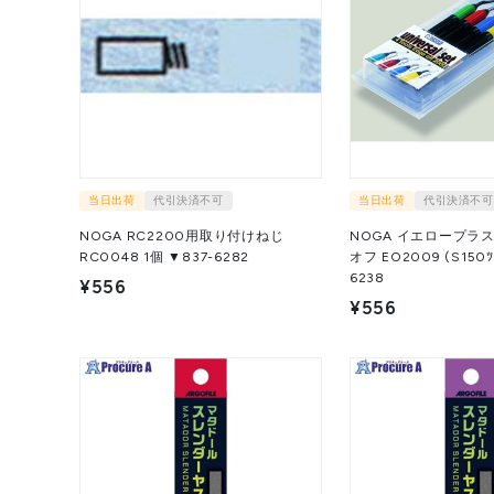
当日出荷
代引決済不可
当日出荷
代引決済不可
NOGA RC2200用取り付けねじ
NOGA イエロープラ
RC0048 1個 ▼837-6282
オフ EO2009 (S150ﾂｷ) 1本 ▼837-
6238
¥556
¥556