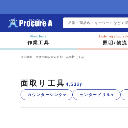
作業工具
照明/物流
TOP
建築・金物/切削/測定
切削工具
面取り工具
面取り工具
4,532
件
カウンターシンク
センタードリル