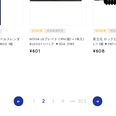
当日出荷
代引決済不可
当日出荷
代引
ドールスレンダ
NOGA L5ブレード (1Pk(箱)＝1本入)
富士元 ロックピ
0 1箱
BL5001 1パック ▼304-3185
L-1 1個 ▼387
¥601
¥608
1
2
3
4
⋯
303