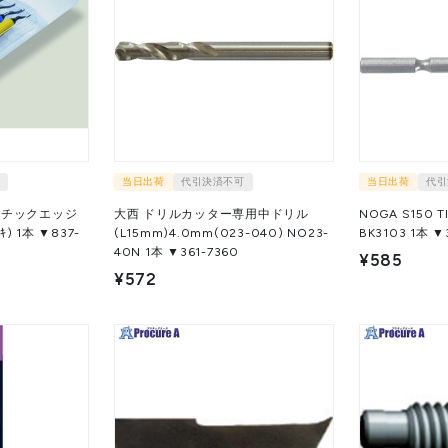
当日出荷
代引決済不可
当日出荷
代引
スチックエッジ
大西 ドリルカッター専用中ドリル
NOGA S150 
(L15mm)4.0mm(023-040) NO23-
BK3103 
40N 1本 ▼361-7360
¥585
¥572