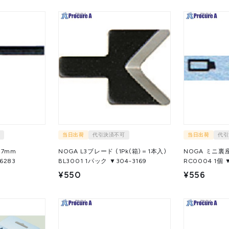
当日出荷
代引決済不可
当日出荷
代引
.7mm
NOGA L3ブレード (1Pk(箱)＝1本入)
NOGA ミニ
37-6283
BL3001 1パック ▼304-3169
RC000
¥550
¥556