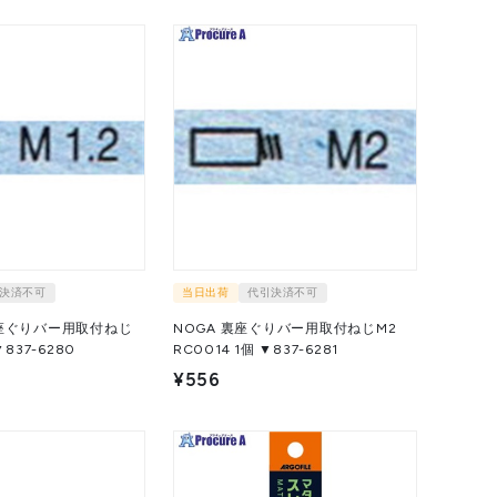
決済不可
当日出荷
代引決済不可
裏座ぐりバー用取付ねじ
NOGA 裏座ぐりバー用取付ねじM2
4 1個 ▼837-6280
RC0014 1個 ▼837-6281
¥556