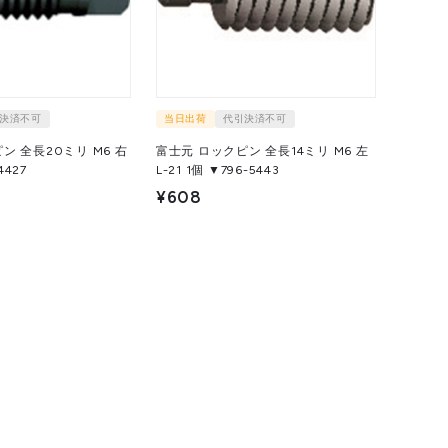
決済不可
当日出荷
代引決済不可
ン 全長20ミリ M6 右
富士元 ロックピン 全長14ミリ M6 左
-4427
L-21 1個 ▼796-5443
¥608