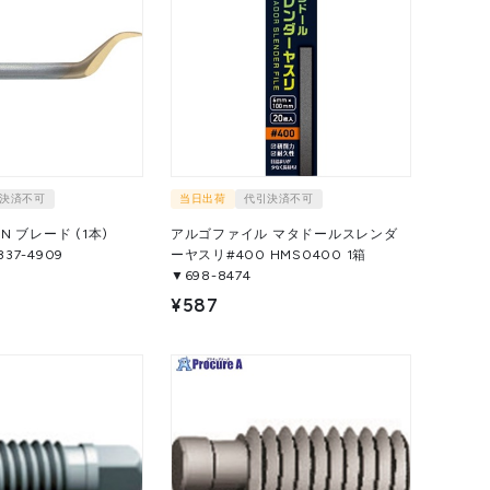
決済不可
当日出荷
代引決済不可
TIN ブレード (1本)
アルゴファイル マタドールスレンダ
1本 ▼337-4909
ーヤスリ#400 HMS0400 1箱
▼698-8474
¥587