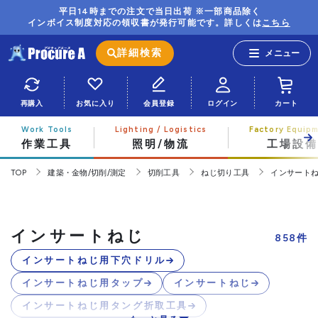
平日14時までの注文で当日出荷 ※一部商品除く
インボイス制度対応の領収書が発行可能です。詳しくは
こちら
詳細検索
再購入
お気に入り
会員登録
ログイン
カート
作業工具
照明/物流
工場設備
TOP
建築・金物/切削/測定
切削工具
ねじ切り工具
インサート
インサートねじ
858
件
インサートねじ用下穴ドリル
インサートねじ用タップ
インサートねじ
インサートねじ用タング折取工具