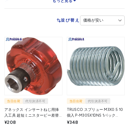
もっと見る
インサートねじ用抜取工具
インサートねじ用挿入工具
並び替え
当日出荷
代引決済不可
当日出荷
代引決済不可
アネックス インサートねじ用挿
TRUSCO スプリュー M3X0.5 10
入工具 超短ミニスタービー差替
個入 P-M305X1DNS 1パック
ハンドル 1/4 ハンドル径30mm
▼258-7891
¥208
¥348
60-TH 1個 ▼115-1554