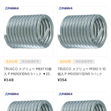
当日出荷
代引決済不可
当日出荷
代引決済不可
TRUSCO スプリュー M6X1 10個
TRUSCO スプリュー M3X0.5 10
入 P-M610X1DNS 1パック ▼258-
個入 P-M305X1.5DNS 1パック
7980
▼258-7904
¥348
¥354