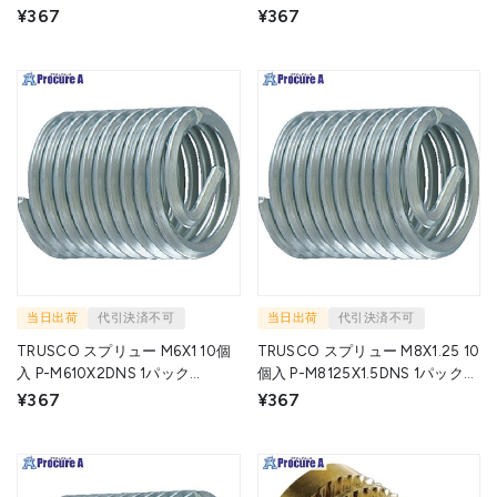
▼258-7939
▼258-7963
¥367
¥367
当日出荷
代引決済不可
当日出荷
代引決済不可
TRUSCO スプリュー M6X1 10個
TRUSCO スプリュー M8X1.25 10
入 P-M610X2DNS 1パック
個入 P-M8125X1.5DNS 1パック
▼258-8005
▼258-8021
¥367
¥367