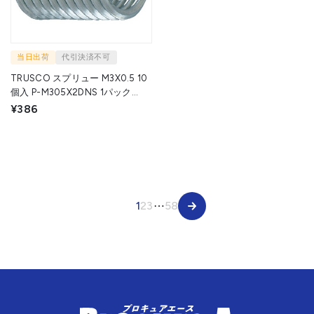
当日出荷
代引決済不可
TRUSCO スプリュー M3X0.5 10
個入 P-M305X2DNS 1パック
▼258-7912
¥386
1
2
3
⋯
58