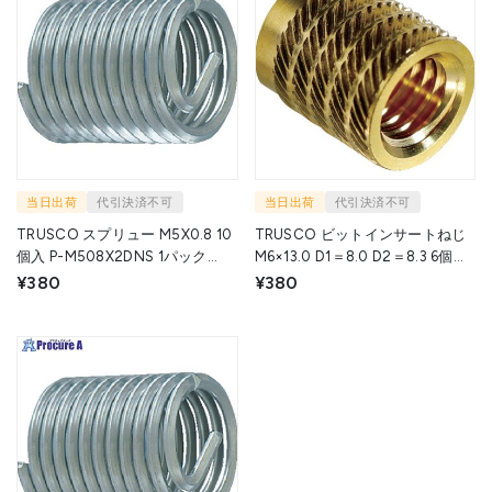
当日出荷
代引決済不可
当日出荷
代引決済不可
TRUSCO スプリュー M5X0.8 10
TRUSCO ビットインサートねじ
個入 P-M508X2DNS 1パック
M6×13.0 D1＝8.0 D2＝8.3 6個入
▼258-7971
Y0SB-M6L13D8 1パック ▼257-
¥380
¥380
0813