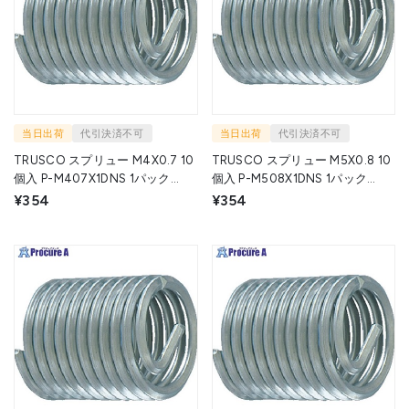
当日出荷
代引決済不可
当日出荷
代引決済不可
TRUSCO スプリュー M4X0.7 10
TRUSCO スプリュー M5X0.8 10
個入 P-M407X1DNS 1パック
個入 P-M508X1DNS 1パック
▼258-7921
▼258-7955
¥354
¥354