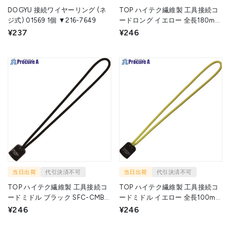
DOGYU 接続ワイヤーリング (ネ
TOP ハイテク繊維製 工具接続コ
ジ式) 01569 1個 ▼216-7649
ードロング イエロー 全長180mm
SFC-CLY 1本 ▼418-6176
¥237
¥246
当日出荷
代引決済不可
当日出荷
代引決済不可
TOP ハイテク繊維製 工具接続コ
TOP ハイテク繊維製 工具接続コ
ードミドル ブラック SFC-CMBK
ードミドル イエロー 全長100mm
1本 ▼857-0435
SFC-CMY 1本 ▼857-0436
¥246
¥246