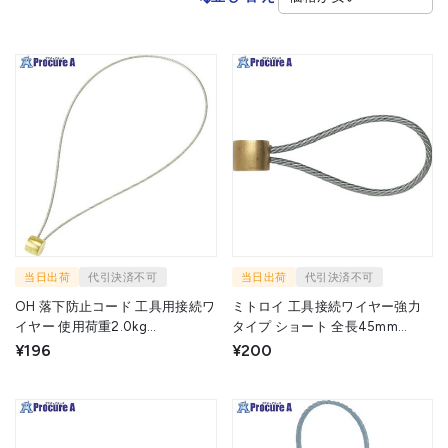
当日出荷
代引決済不可
当日出荷
代引決済不可
OH 落下防止コード 工具用接続ワ
ミトロイ 工具接続ワイヤー強力
イヤー 使用荷重2.0kg
タイプ ショート 全長45mm
φ1.2mm×150mm SC-J1 1本
WLK-50 1本 ▼828-0183
¥196
¥200
▼370-5986