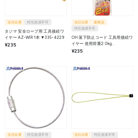
当日出荷
代引決済不可
当日出荷
新商品
代引決済不可
タジマ 安全ロープ用 工具接続ワ
イヤー AZ-WIR 1本 ▼335-4229
OH 落下防止コード 工具用接続ワ
イヤー 使用荷重2.0kg
¥235
φ1.2mm×50mm SC-J3 1本
¥235
▼137-8247
当日出荷
代引決済不可
当日出荷
代引決済不可