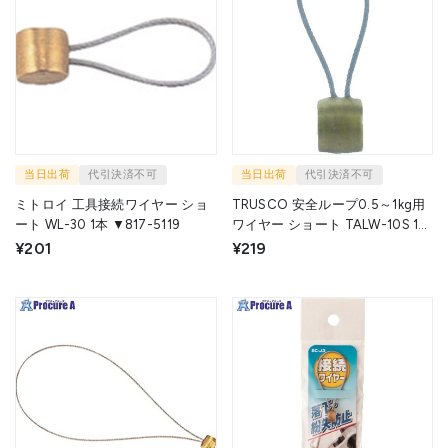
当日出荷
代引決済不可
当日出荷
代引決済不可
ミトロイ 工具接続ワイヤー ショ
TRUSCO 安全ループ0.5～1kg用
ート WL-30 1本 ▼817-5119
ワイヤー ショート TALW-10S 1本
▼431-1001
¥201
¥219