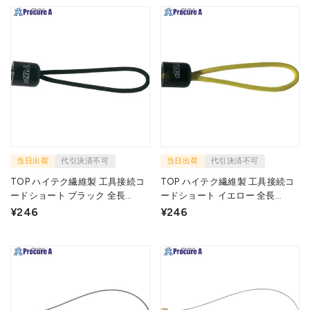
当日出荷
代引決済不可
当日出荷
代引決済不可
TOP ハイテク繊維製 工具接続コ
TOP ハイテク繊維製 工具接続コ
ードショート ブラック 全長
ードショート イエロー 全長
50mm SFC-CSBK 1本 ▼418-
50mm SFC-CSY 1本 ▼418-6192
¥246
¥246
6184