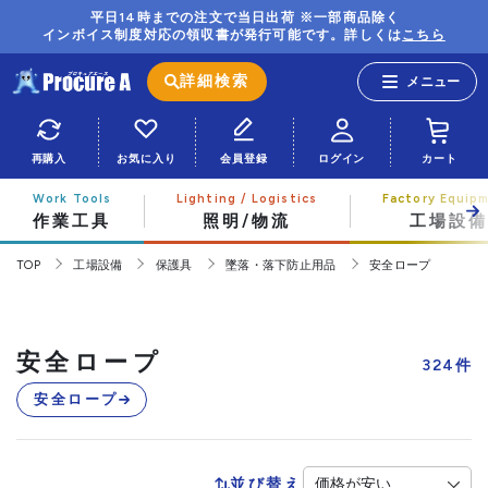
平日14時までの注文で当日出荷 ※一部商品除く
インボイス制度対応の領収書が発行可能です。詳しくは
こちら
詳細検索
再購入
お気に入り
会員登録
ログイン
カート
作業工具
照明/物流
工場設備
TOP
工場設備
保護具
墜落・落下防止用品
安全ロープ
安全ロープ
324
件
安全ロープ
並び替え