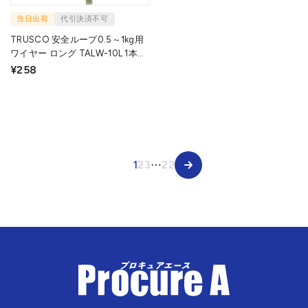
当日出荷
代引決済不可
TRUSCO 安全ループ0.5～1kg用
ワイヤー ロング TALW-10L 1本
▼431-1019
¥258
1
2
3
⋯
22