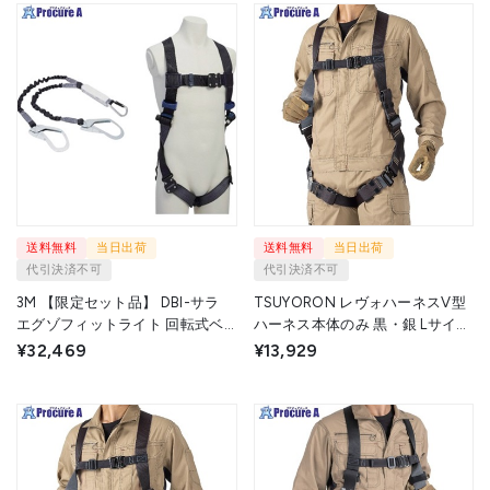
送料無料
当日出荷
送料無料
当日出荷
代引決済不可
代引決済不可
3M 【限定セット品】 DBI-サラ
TSUYORON レヴォハーネスV型
エグゾフィットライト 回転式ベ
ハーネス本体のみ 黒・銀 Lサイズ
ルトフルハーネス・伸縮式ツイン
TH508OTBKSLLBX 1本 ▼716-
¥32,469
¥13,929
ランヤードセット 1114081KIT4
5291
1S ▼555-9803