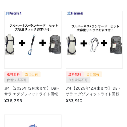
用リュックおまけ付き】
ツインランヤード セット
1161649N-1246507 1S ▼709-
1114081N-3101764 1S ▼709-
2855
2853
送料無料
当日出荷
送料無料
当日出荷
代引決済不可
代引決済不可
3M 【2025年12月末まで】 DBI-
3M 【2025年12月末まで】 DBI-
サラ エグゾフィットライト回転
サラ エグゾフィットライト回転
式ベルトフルハーネス ＆ 巻取式
式ベルトフルハーネス ＆ 伸縮式
¥36,793
¥33,910
シングルランヤード セット
ツインランヤード セット
1114081N-3101763 1S ▼709-
1114081N-1246510 1S ▼709-
2851
2859