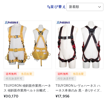
並び替え
送料無料
当日出荷
送料無料
当日出荷
代引決済不可
代引決済不可
TSUYORON 傾斜面作業用ハーネ
TSUYORON レヴォハーネス ハ
ス 傾斜面作業用ベルト分離式 黄
ーネス本体のみ 黒・赤 Lサイズ
Lサイズ TH601OTOTLBX 1本
胸D環付き TH508OTOTBKRLBX
¥30,170
¥17,956
▼592-8642
1本 ▼592-8560