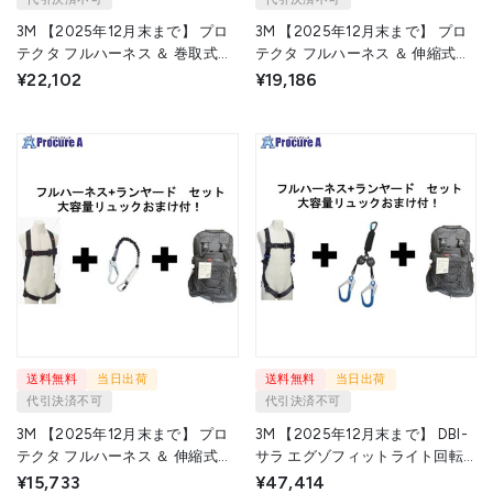
3M 【2025年12月末まで】 プロ
3M 【2025年12月末まで】 プロ
テクタ フルハーネス ＆ 巻取式シ
テクタ フルハーネス ＆ 伸縮式ツ
ングルランヤード セット 【収納
インランヤード セット 【収納用
¥22,102
¥19,186
用リュックおまけ付き】
リュックおまけ付き】 1161649N-
1161649N-3101763 1S ▼709-
1246510 1S ▼709-2852
2856
送料無料
当日出荷
送料無料
当日出荷
代引決済不可
代引決済不可
3M 【2025年12月末まで】 プロ
3M 【2025年12月末まで】 DBI-
テクタ フルハーネス ＆ 伸縮式シ
サラ エグゾフィットライト回転
ングルランヤード セット 【収納
式ベルトフルハーネス ＆ 巻取式
¥15,733
¥47,414