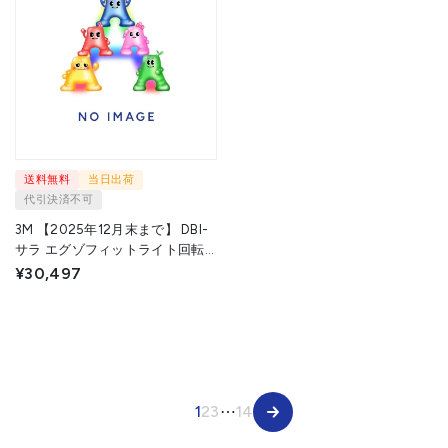
送料無料
当日出荷
代引決済不可
3M 【2025年12月末まで】 DBI-
サラ エグゾフィットライト回転
式ベルトフルハーネス ＆ 伸縮式
¥30,497
シングルランヤード セット
1114081N-1246507 1S ▼709-
2854
1
2
3
⋯
14