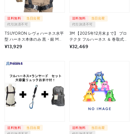
送料無料
当日出荷
送料無料
当日出荷
代引決済不可
代引決済不可
TSUYORON レヴォハーネス水平
3M 【2025年12月末まで】 プロ
型 ハーネス本体のみ 黒・銀 Mサ
テクタ フルハーネス ＆ 巻取式ツ
イズ TH508HOTBKSLMBX 1本
インランヤード セット 【収納用
¥13,929
¥32,469
▼716-5298
リュックおまけ付き】 1161649N-
3101764 1S ▼709-2858
送料無料
当日出荷
送料無料
当日出荷
代引決済不可
代引決済不可