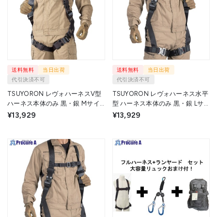
送料無料
当日出荷
送料無料
当日出荷
代引決済不可
代引決済不可
TSUYORON レヴォハーネスV型
TSUYORON レヴォハーネス水平
ハーネス本体のみ 黒・銀 Mサイ
型 ハーネス本体のみ 黒・銀 Lサ
ズ TH508OTBKSLMBX 1本
イズ TH508HOTBKSLLBX 1本
¥13,929
¥13,929
▼716-5295
▼716-5296