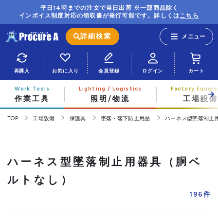
平日14時までの注文で当日出荷 ※一部商品除く
インボイス制度対応の領収書が発行可能です。詳しくは
こちら
詳細検索
再購入
お気に入り
会員登録
ログイン
カート
作業工具
照明/物流
工場設備
TOP
工場設備
保護具
墜落・落下防止用品
ハーネス型墜落制止
ハーネス型墜落制止用器具（胴ベ
ルトなし）
196
件