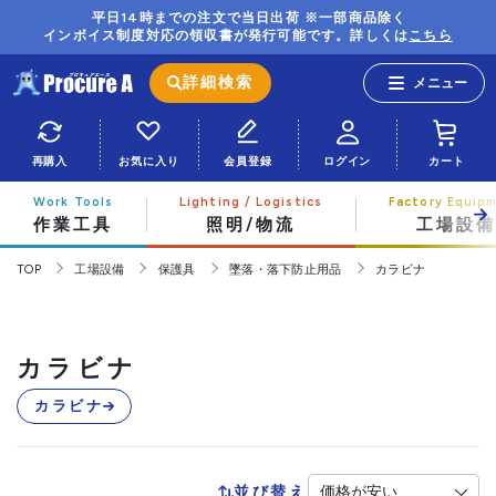
平日14時までの注文で当日出荷 ※一部商品除く
インボイス制度対応の領収書が発行可能です。詳しくは
こちら
詳細検索
再購入
お気に入り
会員登録
ログイン
カート
作業工具
照明/物流
工場設備
TOP
工場設備
保護具
墜落・落下防止用品
カラビナ
カラビナ
カラビナ
並び替え