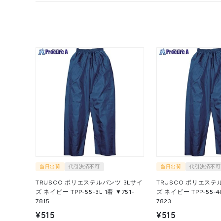
当日出荷
代引決済不可
当日出荷
代引決済不可
TRUSCO ポリエステルパンツ 3Lサイ
TRUSCO ポリエステ
ズ ネイビー TPP-55-3L 1着 ▼751-
ズ ネイビー TPP-55-4L 1着 ▼75
7815
7823
¥515
¥515