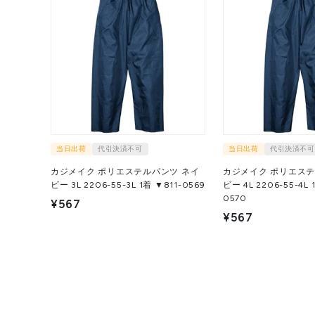
当日出荷
代引決済不可
当日出荷
代引決済不可
カジメイク ポリエステルパンツ ネイ
カジメイク ポリエステ
ビー 3L 2206-55-3L 1着 ▼811-0569
ビー 4L 2206-55-4L 1着 ▼811-
0570
¥567
¥567