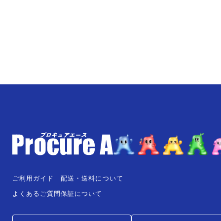
ご利用ガイド
配送・送料について
よくあるご質問
保証について