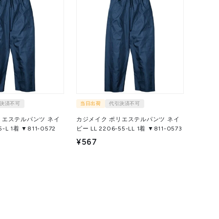
決済不可
当日出荷
代引決済不可
リエステルパンツ ネイ
カジメイク ポリエステルパンツ ネイ
ビー L 2206-55-L 1着 ▼811-0572
ビー LL 2206-55-LL 1着 ▼811-0573
¥567