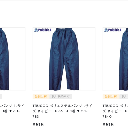
当日出荷
代引決済不可
当日出荷
代引
ルパンツ 4Lサイ
TRUSCO ポリエステルパンツ Lサイ
TRUSCO ポ
1-
ズ ネイビー TPP-55-L 1着 ▼751-
ズ ネイビー TPP-55-LL
7831
7840
¥515
¥515