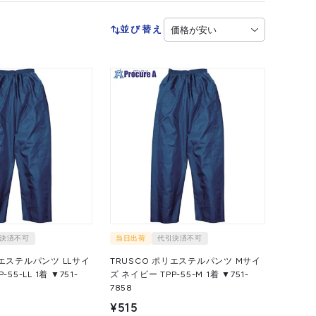
並び替え
決済不可
当日出荷
代引決済不可
リエステルパンツ LLサイ
TRUSCO ポリエステルパンツ Mサイ
 1着 ▼751-
ズ ネイビー TPP-55-M 1着 ▼751-
7858
¥515