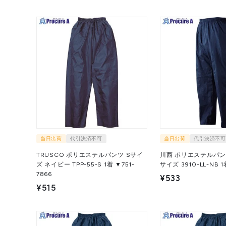
当日出荷
代引決済不可
当日出荷
代引決済不可
TRUSCO ポリエステルパンツ Sサイ
川西 ポリエステルパンツ
ズ ネイビー TPP-55-S 1着 ▼751-
サイズ
7866
¥533
¥515