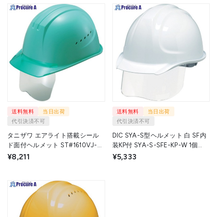
送料無料
当日出荷
送料無料
当日出荷
代引決済不可
代引決済不可
タニザワ エアライト搭載シール
DIC SYA-S型ヘルメット 白 SF内
ド面付ヘルメット ST#1610VJ-
装KP付 SYA-S-SFE-KP-W 1個
SH(EPA) 帽体色 グリーン
▼371-8841
¥8,211
¥5,333
1610VJ-SH-G2V3-J 1個 ▼799-
5733