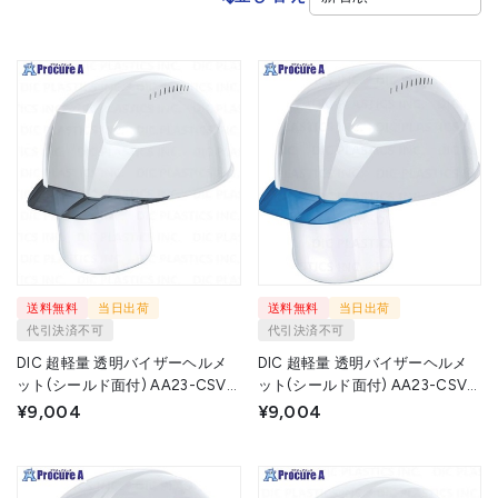
送料無料
当日出荷
送料無料
当日出荷
代引決済不可
代引決済不可
DIC 超軽量 透明バイザーヘルメ
DIC 超軽量 透明バイザーヘルメ
ット(シールド面付) AA23-CSV
ット(シールド面付) AA23-CSV
KP 白/スモーク AA23-CSV-
KP 白/ブルー AA23-CSV-HA8-
¥9,004
¥9,004
HA8-KP-W/S 1個 ▼650-5107
KP-W/B 1個 ▼650-5086