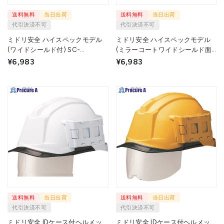
送料無料
当日出荷
送料無料
当日出荷
代引決済不可
代引決済不可
ミドリ安全 ハイスペックモデル
ミドリ安全 ハイスペックモデル
(ワイドシールド付) SC-
(ミラーコートワイドシールド面
19PCLVSRA3アルファ ネイビー
付) SC-19PCLSRA3アルファ SC-
¥6,983
¥6,983
SC-19PCLVSRA3-ALPHA-NV/S 1
19PCLSM50RA3-ALPHA-W/S 1個
個 ミドリ安全(株) ▼105-6079
▼120-0494
送料無料
当日出荷
送料無料
当日出荷
代引決済不可
代引決済不可
ミドリ安全 IDケース付ヘルメッ
ミドリ安全 IDケース付ヘルメッ