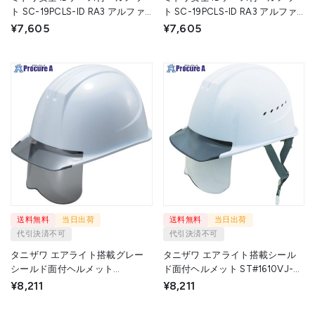
ト SC-19PCLS-ID RA3 アルファ
ト SC-19PCLS-ID RA3 アルファ
ホワイト/スモーク SC-19PCLS-
イエロー/スモーク SC-19PCLS-
¥7,605
¥7,605
ID-RA3-ALPHA-W/S 1個 ▼147-
ID-RA3-ALPHA-Y/S 1個 ▼147-
7094
7099
送料無料
当日出荷
送料無料
当日出荷
代引決済不可
代引決済不可
タニザワ エアライト搭載グレー
タニザワ エアライト搭載シール
シールド面付ヘルメット
ド面付ヘルメット ST#1610VJ-
ST#161VJ-SHGR(EPA) 161VJ-
SH(EPA) 帽体色 ホワイト
¥8,211
¥8,211
SHGR-V2-W3-J 1個 ▼855-
1610VJ-SH-W3V2-J 1個 ▼799-
0888
5741