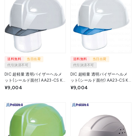
送料無料
当日出荷
送料無料
当日出荷
代引決済不可
代引決済不可
DIC 超軽量 透明バイザーヘルメ
DIC 超軽量 透明バイザーヘルメ
ット(シールド面付) AA23-CS KP
ット(シールド面付) AA23-CS KP
白/スモーク AA23-CS-HA8-KP-
白/ブルー AA23-CS-HA8-KP-
¥9,004
¥9,004
W/S 1個 ▼650-5093
W/B 1個 ▼650-5099