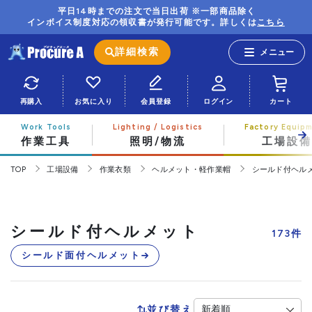
平日14時までの注文で当日出荷 ※一部商品除く
インボイス制度対応の領収書が発行可能です。詳しくは
こちら
詳細検索
再購入
お気に入り
会員登録
ログイン
カート
作業工具
照明/物流
工場設備
TOP
工場設備
作業衣類
ヘルメット・軽作業帽
シールド付ヘル
シールド付ヘルメット
173
件
シールド面付ヘルメット
並び替え