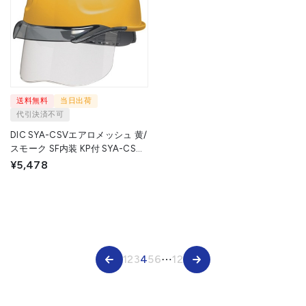
送料無料
当日出荷
代引決済不可
DIC SYA-CSVエアロメッシュ 黄/
スモーク SF内装 KP付 SYA-CSV-
SFEM-KP-Y/S 1個 ▼361-0656
¥5,478
1
2
3
4
5
6
⋯
12