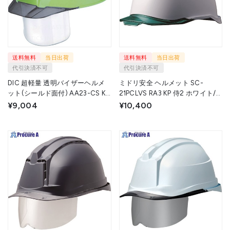
送料無料
当日出荷
送料無料
当日出荷
代引決済不可
代引決済不可
DIC 超軽量 透明バイザーヘルメ
ミドリ安全 ヘルメット SC-
ット(シールド面付) AA23-CS KP
21PCLVS RA3 KP 侍2 ホワイト/
フレッシュグリーン/スモーク
グリーン SC-21PCLVSRA3-KP-
¥9,004
¥10,400
AA23-CS-HA8-KP-FG/S 1個
W/GN 1個 ミドリ安全(株) ▼513-
▼650-5088
7923