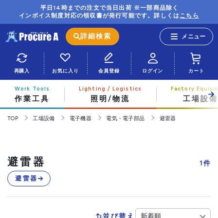
平日14時までの注文で当日出荷 ※一部商品除く
インボイス制度対応の領収書が発行可能です。詳しくは
こちら
詳細検索
再購入
お気に入り
会員登録
ログイン
カート
作業工具
照明/物流
工場設備
TOP
工場設備
電子機器
電気・電子部品
避雷器
避雷器
1
件
避雷器
並び替え