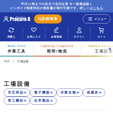
平日14時までの注文で当日出荷 ※一部商品除く
インボイス制度対応の領収書が発行可能です。詳しくは
こちら
詳細検索
再購入
お気に入り
会員登録
ログイン
カート
作業工具
照明/物流
工場設備
TOP
工場設備
工場設備
空圧用品
電子機器
作業衣類
保護具
管工機材
化学製品