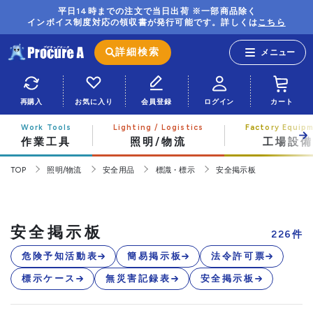
平日14時までの注文で当日出荷 ※一部商品除く
インボイス制度対応の領収書が発行可能です。詳しくは
こちら
詳細検索
再購入
お気に入り
会員登録
ログイン
カート
作業工具
照明/物流
工場設備
TOP
照明/物流
安全用品
標識・標示
安全掲示板
安全掲示板
226
件
危険予知活動表
簡易掲示板
法令許可票
標示ケース
無災害記録表
安全掲示板