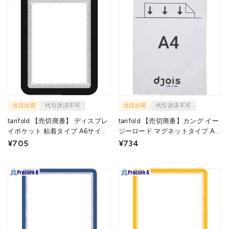
当日出荷
代引決済不可
当日出荷
代引決済不可
tarifold 【売切廃番】 ディスプレ
tarifold 【売切廃番】カング イー
イポケット 粘着タイプ A6サイズ
ジーロード マグネットタイプ A4
2枚入り ブラック 194987 1S
1枚入り クリア 194695 1S ▼149-
¥705
¥734
▼149-1435
1441