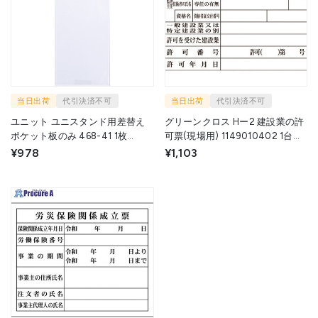
当日出荷
代引決済不可
当日出荷
代引決済不可
ユニット ユニスタンド用差替え
グリーンクロス Hー2 建設業の許
ポケット板のみ 468-41 1枚
可票(現場用) 1149010402 1台
▼826-4287
▼783-8239
¥978
¥1,103