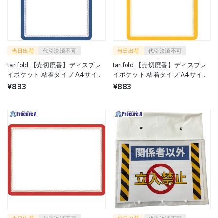
当日出荷
代引決済不可
当日出荷
代引決済不可
tarifold 【売切廃番】ディスプレ
tarifold 【売切廃番】ディスプレ
イポケット 粘着タイプ A4サイズ
イポケット 粘着タイプ A4サイズ
2枚入り 青 194951 1S ▼115-
2枚入り オレンジ 194956 1S
¥883
¥883
8372
▼115-8377