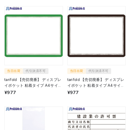
当日出荷
代引決済不可
当日出荷
代引決済不可
tarifold 【売切廃番】 ディスプレ
tarifold 【売切廃番】 ディスプレ
イポケット 粘着タイプ A4サイズ
イポケット 粘着タイプ A4サイズ
2枚入り 緑 194955 1S ▼115-
2枚入り 黒 194957 1S ▼115-
¥977
¥977
8375
8378