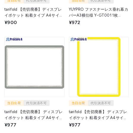
当日出荷
代引決済不可
当日出荷
代引決済不可
tarifold 【売切廃番】ディスプレ
YUYPRO ファスナーレス垂れ幕カ
イポケット 粘着タイプ A4サイズ
バーA3横仕様 Y-GT001 1枚
2枚入り 赤 194953 1S ▼115-
▼539-3791
¥900
¥972
8373
当日出荷
代引決済不可
当日出荷
代引決済不可
tarifold 【売切廃番】 ディスプレ
tarifold 【売切廃番】 ディスプレ
イポケット 粘着タイプ A4サイズ
イポケット 粘着タイプ A4サイズ
2枚入り グレー 194950 1S
2枚入り 黄 194954 1S ▼115-
¥977
¥977
▼115-8371
8374