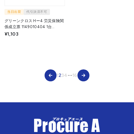
当日出荷
代引決済不可
グリーンクロス Hー4 労災保険関
係成立票 1149010404 1台
▼783-8247
¥1,103
1
2
3
4
⋯
16