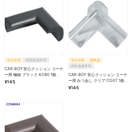
当日出荷
代引決済不可
当日出荷
新商品
代引決済不可
CAR-BOY 安心クッション コーナ
ー用 極細 ブラック AC80 1個
CAR-BOY 安心クッション コーナ
▼854-9730
ー用 みつあし クリア CG07 1個
¥145
▼822-0054
¥145