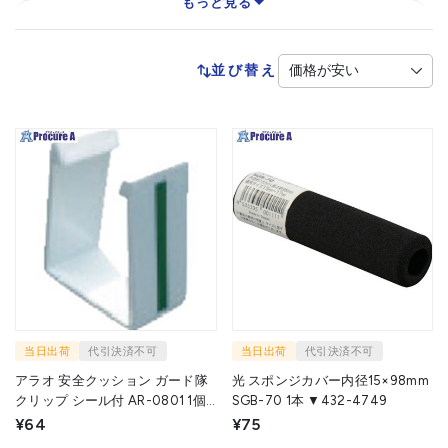
もっと見る
クッション（半円型）
工事看板保護クッション
クッション（テープタイプ）
並び替え
クッショングリップ
クッション（平型）
指詰め保護シート
クッションマット
クッション（マグネットタイプ）
クッション用接着剤
クッション
当日出荷
代引決済不可
当日出荷
代引決済不可
アラオ 安全クッション ガード隊
光 スポンジカバー内径15×98mm
クリップ シール付 AR-0801 1個
SGB-70 1本 ▼432-4749
▼489-7196
¥64
¥75