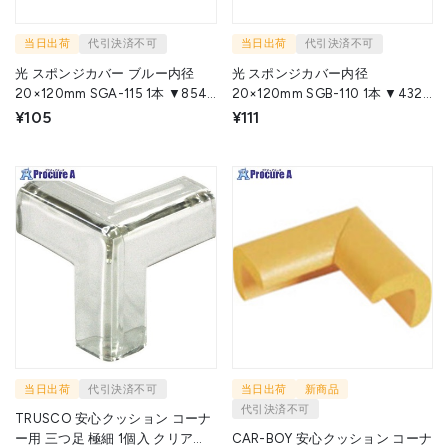
当日出荷
代引決済不可
当日出荷
代引決済不可
光 スポンジカバー ブルー内径
光 スポンジカバー内径
20×120mm SGA-115 1本 ▼854-
20×120mm SGB-110 1本 ▼432-
8041
4625
¥105
¥111
当日出荷
代引決済不可
当日出荷
新商品
代引決済不可
TRUSCO 安心クッション コーナ
ー用 三つ足 極細 1個入 クリア
CAR-BOY 安心クッション コーナ