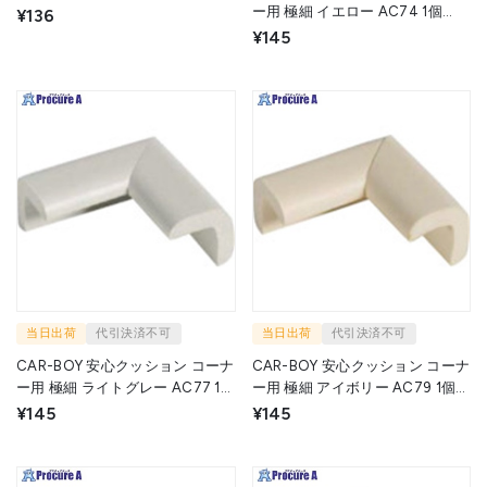
TCG-07 1個 ▼489-6521
ー用 極細 イエロー AC74 1個
¥136
▼854-9728
¥145
当日出荷
代引決済不可
当日出荷
代引決済不可
CAR-BOY 安心クッション コーナ
CAR-BOY 安心クッション コーナ
ー用 極細 ライトグレー AC77 1個
ー用 極細 アイボリー AC79 1個
▼854-7890
▼854-9729
¥145
¥145