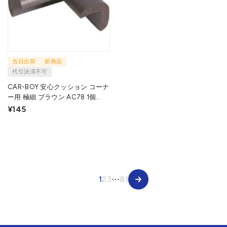
当日出荷
新商品
代引決済不可
CAR-BOY 安心クッション コーナ
ー用 極細 ブラウン AC78 1個
▼854-7892
¥145
1
2
3
⋯
81