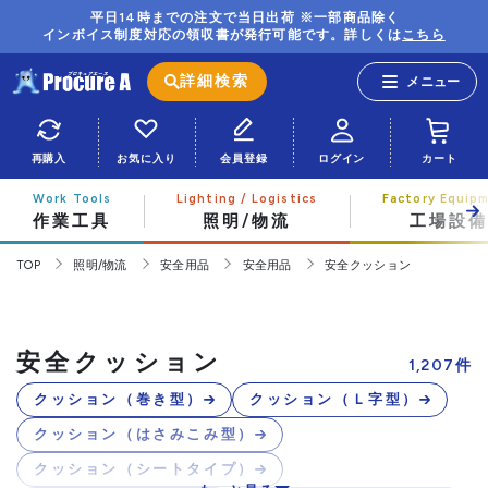
平日14時までの注文で当日出荷 ※一部商品除く
インボイス制度対応の領収書が発行可能です。詳しくは
こちら
詳細検索
再購入
お気に入り
会員登録
ログイン
カート
作業工具
照明/物流
工場設備
TOP
照明/物流
安全用品
安全用品
安全クッション
安全クッション
1,207
件
クッション（巻き型）
クッション（Ｌ字型）
クッション（はさみこみ型）
クッション（シートタイプ）