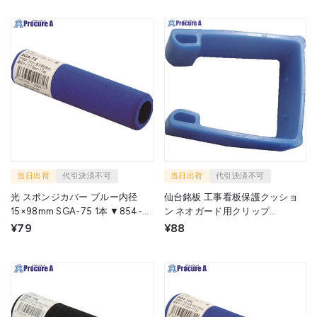
当日出荷
代引決済不可
当日出荷
代引決済不可
光 スポンジカバー ブルー内径
仙台銘板 工事看板保護クッショ
15×98mm SGA-75 1本 ▼854-
ン ネオガード用クリップ
8043
2950180 1個 ▼818-4899
¥79
¥88