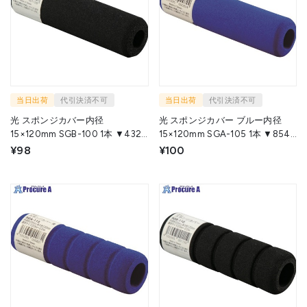
当日出荷
代引決済不可
当日出荷
代引決済不可
光 スポンジカバー内径
光 スポンジカバー ブルー内径
15×120mm SGB-100 1本 ▼432-
15×120mm SGA-105 1本 ▼854-
4617
8040
¥98
¥100