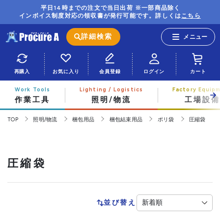
平日14時までの注文で当日出荷 ※一部商品除く
インボイス制度対応の領収書が発行可能です。詳しくは
こちら
詳細検索
再購入
お気に入り
会員登録
ログイン
カート
作業工具
照明/物流
工場設備
TOP
照明/物流
梱包用品
梱包結束用品
ポリ袋
圧縮袋
圧縮袋
並び替え