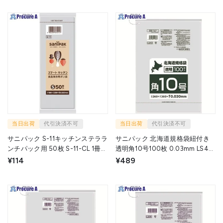
当日出荷
代引決済不可
当日出荷
代引決済不可
サニパック S-11キッチンステララ
サニパック 北海道規格袋紐付き
ンチパック用 50枚 S-11-CL 1冊
透明角10号100枚 0.03mm LS40
▼135-1020
1冊 ▼209-2713
¥114
¥489