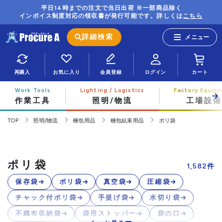
平日14時までの注文で当日出荷 ※一部商品除く
インボイス制度対応の領収書が発行可能です。詳しくは
こちら
詳細検索
再購入
お気に入り
会員登録
ログイン
カート
作業工具
照明/物流
工場設備
TOP
照明/物流
梱包用品
梱包結束用品
ポリ袋
ポリ袋
1,582
件
保存袋
ポリ袋
真空袋
圧縮袋
チャック付ポリ袋
手提げ袋
水切り袋
不織布収納袋
袋用ストッパー
袋の口